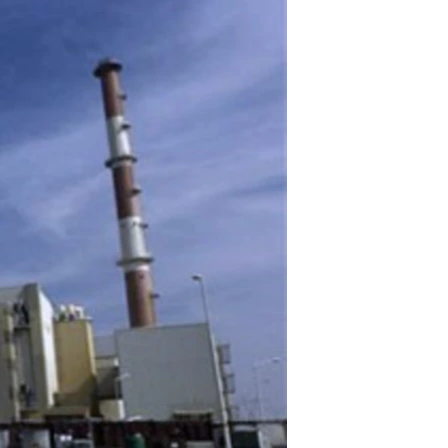
مستندها
فرهنگ و زندگی
حقوق شهروندی
انتخابات ریاست جمهوری آمریکا ۲۰۲۴
اقتصادی
حمله جمهوری اسلامی به اسرائیل
رمز مهسا
علم و فناوری
اسرائیل در جنگ
ورزش زنان در ایران
گالری عکس
اعتراضات زن، زندگی، آزادی
آرشیو پخش زنده
مجموعه مستندهای دادخواهی
تریبونال مردمی آبان ۹۸
دادگاه حمید نوری
چهل سال گروگان‌گیری
قانون شفافیت دارائی کادر رهبری ایران
اعتراضات مردمی آبان ۹۸
اسرائیل در جنگ