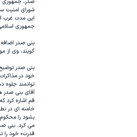
صدر، جمهوری اس
شورای امنيت سا
اين مدت غرب کمت
جمهوری اسلامی ا
بنی صدر اضافه 
گويند، وی از م
بنی صدر توضيح 
خود در مذاکرات 
توانمند جلوه ده
آقای بنی صدر هم
قم اشاره کرد که
خامنه ای در نطق
بشود را محکوم ک
می کرد. بنی ص
قدرت» خود را ت