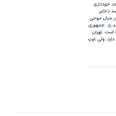
حد خودداری
ه جمهوری اسلامی ايران پيشنهاد کرده بود که ۶۰ درصد ذخایر
در ميان موجی
ماه فوريه گذشته دست به توليد اورانيومی با غنای ۲۰ درصد زد. جمهوری
 است. تهران
دارد. ولی غرب