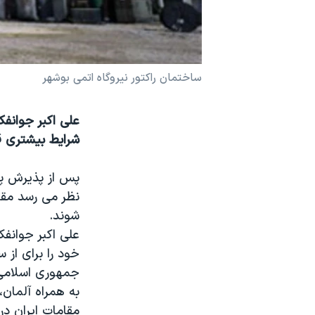
نرگس محمدی برنده جایزه نوبل صلح
همایش محافظه‌کاران آمریکا «سی‌پک»
صفحه‌های ویژه
ساختمان راکتور نیروگاه اتمی بوشهر
سفر پرزیدنت ترامپ به چین
علی اکبر جوانفک
شرايط بيشتری 
پس از پذیرش پيش
نظر می رسد مقا
شوند.
علی اکبر جوانفک
خود را برای از س
به همراه آلمان
مقامات ايران د