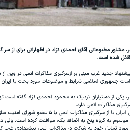
ر، مشاور مطبوعاتی آقای احمدی نژاد در اظهاراتی برای از سر گ
قائل شده است.
نهاد جديد غرب مبنی بر ازسرگيری مذاکرات اتمی در وين از س
مات جمهوری اسلامی شرايط و موضوعات مورد بحث با ایران ر
ر، يکی از دستياران نزديک به محمود احمدی نژاد گفته است ته
رگيری مذاکرات اتمی دارد.
جمهوری اسلامی ايران با از سرگيری مذاکرات اتمی با ۵
، موسوم به گروه پنج به اضافه يک، موافقت کرده است. ولی در
ر مورد تمايل خود به شرکت در مذاکرات اتمی پيشنهادی غرب که