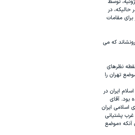
وئيه، توسط
حاليکه، در
 برای مقامات
رونشاند که می
نقطه نظرهای
وضع تهران را
سلام ايران در
 بود. آقای
 اسلامی ايران
 غرب پشتيانی
 آنکه «موضع