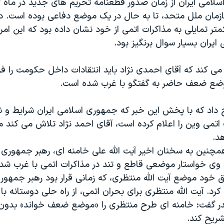
لامی ايران از زمان صدور قطعنامه تحریم های جدید در ماه ژ
زمان ملل متحد، تا به حال در يک موضع دفاعی بوده است. در 
ر تمايلی به مذاکرات اتمی از خود نشان داده بود که اين امر
يران بسيار سوال برنگيز بود.
می کند که آقای احمدی نژاد بايد انتقادات داخل حکومت را ف
وضع ضعف حاضر به گفتگو با غرب شده است.
داد که با پخش اين خبر که جمهوری اسلامی ايران شرايط و 
اتمی وين را اعلام کرده است، آقای احمد نژاد تلاش می کند م
د.
چنين به سخنان اخير آيت الله علی خامنه ای، رهبر جمهوری ا
 وی خواستار موضعی قاطع و تند در مذاکرات اتمی با غرب شده
 خود موضع آيت الله منتظری، که زمانی قرار بود رهبر جمهوری
رد. آیت الله منتظری برای بحران اتمی، از راه حلی دوستانه با
در گفت: خامنه ای طرح منتظری را «موضع ضعف خواند» بدون
شريح کند.