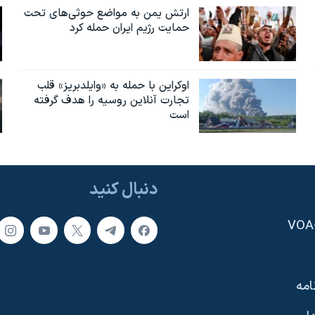
ارتش یمن به مواضع حوثی‌های تحت
حمایت رژیم ایران حمله کرد
اوکراین با حمله به «وایلدبریز» قلب
تجارت آنلاین روسیه را هدف گرفته
است
دنبال کنید
امه