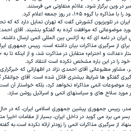
مبر در وين برگزار شود، علائم متفاوتی می فرستند.
ره با گروه ۵+۱، در روز جمعه اعلام کرد.
ران در تلويزيون کشورش گفت که تهران تمايل دارد که که ت
ورد موضوعاتی که موافقت کرده به گفتگو بنشيند. آقای احمدی 
يران در نامه ای که به آژانس بين المللی اتمی ارسال داشته،
برای از سرگيری مذاکرات بيان داشته است. ریيس جمهوری ايران
ار «عدالت و احترام» متقابل در مذاکرت شد، و از اينکه تا به 
ود را در این باره مشخص نکرده است انتقاد کرد.
ر، مشاور مطبوعاتی آقای احمدی نژاد در اظهاراتی که خبرگزار
 گيری گفتگو ها شرايط بيشتری قائل شده است. آقای جوانفکر 
ورد موضوعات اتمی مذاکراه نخواهد کرد، بلکه خواستار آن است
 مورد سلاح های و سياستهای اتمی و اسرائيل روشن سازد.
در، ریيس جمهوری پيشين جمهوری اسلامی ايران، که در حال
بسر می برد می گويد در داخل ايران، بسيار از مقامات اخيرا 
هاد از سرگيری مذاکرات اتمی را زودتر ارائه نکرده است.به گفته