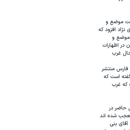
حت موضع و
نژاد افزود که
 موضع و
 در اظهارات
حال غرب
ی فارس منتشر
گفته است که
 که غرب
 حاضر در
متعجب شده اند
 آقای بنی