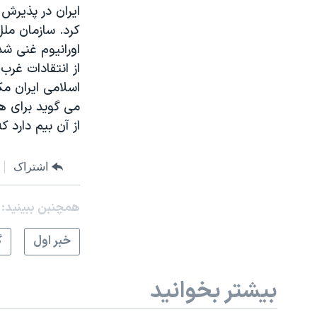
ايران در پذيرش
اورانيوم غنی شد
اسلامی ايران مک
می گويد برای ه
از آن بيم دارد
اشتراک
همچنبن ببینید:
خبر اول
گ
بیشتر بخوانید