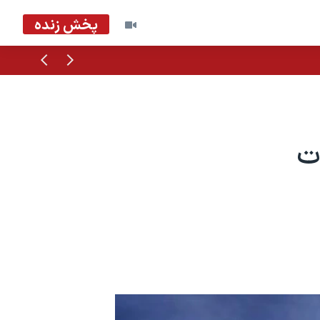
پخش زنده
قبلی
بعدی
ت