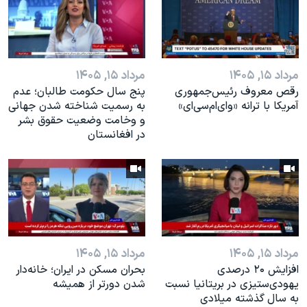
اسرائیل در جنگ
نرگس محمدی برنده جایزه نوبل صلح
همایش محافظه‌کاران آمریکا «سی‌پک»
مرداد ۱۵, ۱۴۰۵
مرداد ۱۵, ۱۴۰۵
صفحه‌های ویژه
رقص معروف رئیس‌جمهوری
پنج سال حکومت طالبان؛ عدم
سفر پرزیدنت ترامپ به چین
آمریکا با ترانه «وای‌ام‌سی‌ای»
به رسمیت شناخته شدن جهانی
و وخامت وضعیت حقوق بشر
در افغانستان
مرداد ۱۵, ۱۴۰۵
مرداد ۱۵, ۱۴۰۵
افزایش ۲۰ درصدی
بحران مسکن در ایران؛ خانه‌دار
یهودی‌ستیزی در بریتانیا نسبت
شدن دورتر از همیشه
به سال گذشته میلادی