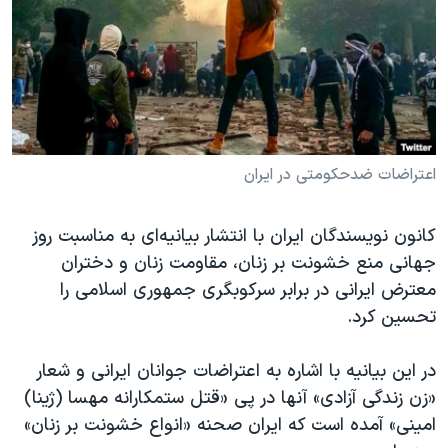
دنبال کنید
مستندها
فرهنگ و زندگی
حقوق شهروندی
انتخابات ریاست جمهوری آمریکا ۲۰۲۴
اقتصادی
حمله جمهوری اسلامی به اسرائیل
رمز مهسا
علم و فناوری
زبانهای مختلف
اسرائیل در جنگ
ورزش زنان در ایران
اعتراضات ضدحکومتی در ایران
گالری عکس
اعتراضات زن، زندگی، آزادی
کانون نویسندگان ایران با انتشار بیانیه‌ای به مناسبت روز
آرشیو پخش زنده
مجموعه مستندهای دادخواهی
جهانی منع خشونت بر زنان، مقاومت زنان و دختران
تریبونال مردمی آبان ۹۸
معترض ایرانی در برابر سرکوبگری جمهوری اسلامی را
دادگاه حمید نوری
تحسین کرد.
چهل سال گروگان‌گیری
در این بیانیه با اشاره به اعتراضات جوانان ایرانی و شعار
قانون شفافیت دارائی کادر رهبری ایران
«زن زندگی آزادی» آنها در پی «قتل ستمکارانه مهسا (ژینا)
اعتراضات مردمی آبان ۹۸
امینی» آمده است که ایران صحنه «انواع خشونت بر زنان»