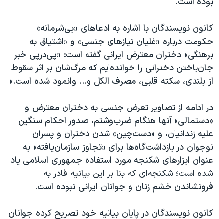
بوده است.
اسرائیل در جنگ
نرگس محمدی برنده جایزه نوبل صلح
کانون نویسندگان با اشاره به ادعاهای «بی‌شرمانه»
همایش محافظه‌کاران آمریکا «سی‌پک»
حکومت درباره «غلیان نیازهای جنسی» و «اشتیاق به
برهنگی» دختران معترض ایرانی گفته است: «پی‌درپی خبر
صفحه‌های ویژه
جان‌باختن دخترانی را خوانده‌ایم که مرگ‌شان بر اثر سقوط
سفر پرزیدنت ترامپ به چین
از بلندی، سکته قلبی، مصرف الکل و... وانمود ‌شده است.»
در ادامه از تصاویر تعرض جنسی به دختران معترض و
«دستمالی»‌ آنها هنگام ضرب‌وشتم، صدور احکام سنگین
علیه زندانیان، و «دست‌چین» شدن دختران و پسران
نوجوان در بازداشت‌گاه‌ها برای «تجاوز سازمان‌یافته» به
عنوان ابزارهای شکنجه مورد استفاده جمهوری اسلامی یاد
شده است؛ شکنجه‌ای که بنا بر این بیانیه قادر به
فرونشاندن خشم زنان و جوانان ایرانی نبوده است.
کانون نویسندگان در پایان بیانیه خود تصریح کرده جوانان