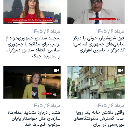
اسرائیل در جنگ
نرگس محمدی برنده جایزه نوبل صلح
همایش محافظه‌کاران آمریکا «سی‌پک»
مرداد ۱۶, ۱۴۰۵
مرداد ۱۶, ۱۴۰۵
صفحه‌های ویژه
فرق شورشیان حوثی با دیگر
تمجید سناتور جمهوری‌خواه از
سفر پرزیدنت ترامپ به چین
نیابتی‌های جمهوری اسلامی؛
ترامپ برای مذاکره با جمهوری
گفت‌وگو با یاسین اهوازی
اسلامی؛ انتقاد سناتور دموکرات
از مدیریت جنگ
مرداد ۱۶, ۱۴۰۵
مرداد ۱۶, ۱۴۰۵
وقتی داشتن خانه یک رویا
هشدار درباره تشدید اعدام‌ها؛
است؛ گسترش سکونتگاه‌های
سازمان ملل خواستار پایان
غیررسمی در ایران
سرکوب اقلیت‌ها شد