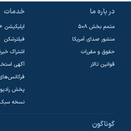
در باره ما
خدمات
متمم بخش ۵۰۸
اپلیکیشن +VOA
منشور صدای آمریکا
فیلترشکن
حقوق و مقررات
اشتراک خبرن
قوانین تالار
آگهی استخد
فرکانس‌های 
پخش رادیو
یادگیری زبان انگلیسی
نسخه سبک 
دنبال کنید
گوناگون