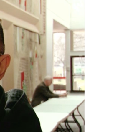
مستندها
فرهنگ و زندگی
حقوق شهروندی
انتخابات ریاست جمهوری آمریکا ۲۰۲۴
اقتصادی
حمله جمهوری اسلامی به اسرائیل
رمز مهسا
علم و فناوری
اسرائیل در جنگ
ورزش زنان در ایران
گالری عکس
اعتراضات زن، زندگی، آزادی
آرشیو پخش زنده
مجموعه مستندهای دادخواهی
تریبونال مردمی آبان ۹۸
دادگاه حمید نوری
چهل سال گروگان‌گیری
قانون شفافیت دارائی کادر رهبری ایران
اعتراضات مردمی آبان ۹۸
اسرائیل در جنگ