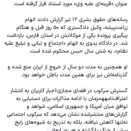
اسرائیل در جنگ
عنوان «قرینه‌ای علیه وی» مورد استناد قرار گرفته است.
نرگس محمدی برنده جایزه نوبل صلح
رسانه‌های حقوق بشری ۱۲ تیر گزارش دادند الهام
همایش محافظه‌کاران آمریکا «سی‌پک»
زراعت‌پیشه، وکیل دادگستری که ۵۰ روز قبل و هنگام
صفحه‌های ویژه
پیگیری پرونده یکی از موکلانش در استان فارس، بازداشت
شد، در دادگاه بدوی به اتهام «اجتماع و تبانی و تبلیغ علیه
سفر پرزیدنت ترامپ به چین
نظام»، به شش سال حبس محکوم شده است.
او همچنین به مدت دو سال از خروج از ایران منع شده و
گذرنامه‌اش نیز برای همین مدت باطل خواهد بود.
گسترش سرکوب در فضای مجازی؛اجبار کاربران به انتشار
اعتراف‌نامههمزمان با ادامه مذاکرات برای دستیابی به
توافق میان آمریکا و جمهوری اسلامی، شواهد و
گزارش‌های منتشرشده نشان می‌دهد که سرکوب اجتماعی
نه‌تنها کاهش نیافته، بلکه به تدریج به شیوه‌های رایج
پیش از جنگ بازگشته و هر روز ابعاد…