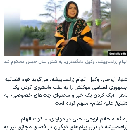
دنبال کنید
مستندها
فرهنگ و زندگی
حقوق شهروندی
انتخابات ریاست جمهوری آمریکا ۲۰۲۴
اقتصادی
حمله جمهوری اسلامی به اسرائیل
رمز مهسا
علم و فناوری
زبانهای مختلف
اسرائیل در جنگ
ورزش زنان در ایران
گالری عکس
اعتراضات زن، زندگی، آزادی
الهام زراعت‌پیشه، وکیل دادگستری، به شش سال حبس محکوم شد
آرشیو پخش زنده
مجموعه مستندهای دادخواهی
شهلا اروجی، وکیل الهام زراعت‌پیشه، می‌گوید قوه‌ قضائیه
تریبونال مردمی آبان ۹۸
جمهوری اسلامی موکلش را به علت «استوری کردن یک
دادگاه حمید نوری
شعر، لایک کردن یک خبر و محتوای چت‌های خصوصی» به
چهل سال گروگان‌گیری
«تبلیغ علیه نظام» متهم کرده است.
قانون شفافیت دارائی کادر رهبری ایران
به گفته خانم اروجی، حتی در مواردی، سکوت الهام
اعتراضات مردمی آبان ۹۸
زراعت‌پیشه در برابر پیام‌های دیگران در فضای مجازی نیز به