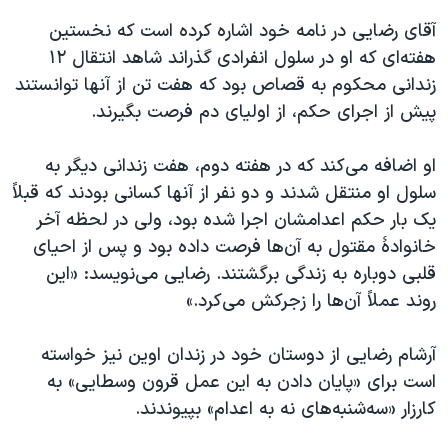
اسرائیل در جنگ
آقای رضایی در نامه خود اشاره کرده است که نخستین
نرگس محمدی برنده جایزه نوبل صلح
هفته‌ای که او در سلول انفرادی گذراند شاهد انتقال ۱۲
همایش محافظه‌کاران آمریکا «سی‌پک»
زندانی محکوم به قصاص بود که هفت تن از آنها توانستند
پیش از اجرای حکم، از اولیای دم فرصت بگیرند.
صفحه‌های ویژه
سفر پرزیدنت ترامپ به چین
او اضافه می‌کند که در هفته دوم، هفت زندانی دیگر به
سلول او منتقل شدند و دو نفر از آنها کسانی بودند که قبلاً
یک بار حکم اعدامشان اجرا شده بود، ولی در لحظه آخر
خانوادهٔ مقتول به آن‌ها فرصت داده بود و پس از احیای
قلبی دوباره به زندگی برگشتند. رضایی می‌نویسد: «این
روند عملاً آن‌ها را زجرکش می‌کرد.»
آرشام رضایی از دوستان خود در زندان اوین نیز خواسته
است برای «پایان دادن به این عمل قرون وسطایی» به
کارزار «سه‌شنبه‌های نه به اعدام» بپیوندند.