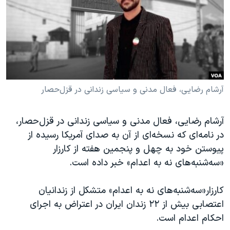
دنبال کنید
مستندها
فرهنگ و زندگی
حقوق شهروندی
انتخابات ریاست جمهوری آمریکا ۲۰۲۴
اقتصادی
حمله جمهوری اسلامی به اسرائیل
رمز مهسا
علم و فناوری
زبانهای مختلف
اسرائیل در جنگ
ورزش زنان در ایران
آرشام رضایی، فعال مدنی و سیاسی زندانی در قزل‌حصار
گالری عکس
اعتراضات زن، زندگی، آزادی
آرشام رضایی، فعال مدنی و سیاسی زندانی در قزل‌حصار،
آرشیو پخش زنده
مجموعه مستندهای دادخواهی
در نامه‌ای که نسخه‌ای از آن به صدای آمریکا رسیده از
تریبونال مردمی آبان ۹۸
پیوستن خود به چهل و پنجمین هفته از کارزار
دادگاه حمید نوری
«سه‌شنبه‌های نه به اعدام» خبر داده است.
چهل سال گروگان‌گیری
کارزار«سه‌شنبه‌های نه به اعدام» متشکل از زندانیان
قانون شفافیت دارائی کادر رهبری ایران
اعتصابی بیش از ۲۲ زندان ایران در اعتراض به اجرای
اعتراضات مردمی آبان ۹۸
احکام اعدام است.