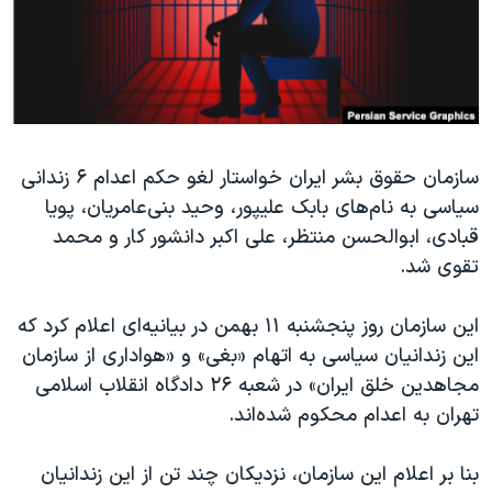
دنبال کنید
مستندها
فرهنگ و زندگی
حقوق شهروندی
انتخابات ریاست جمهوری آمریکا ۲۰۲۴
اقتصادی
حمله جمهوری اسلامی به اسرائیل
رمز مهسا
علم و فناوری
زبانهای مختلف
سازمان حقوق بشر ایران خواستار لغو حکم اعدام ۶ زندانی
اسرائیل در جنگ
ورزش زنان در ایران
سیاسی به نام‌های بابک علیپور، وحید بنی‌عامریان، پویا
گالری عکس
اعتراضات زن، زندگی، آزادی
قبادی، ابوالحسن منتظر، علی اکبر دانشور كار و محمد
آرشیو پخش زنده
مجموعه مستندهای دادخواهی
تقوی شد.
تریبونال مردمی آبان ۹۸
این سازمان روز پنجشنبه ۱۱ بهمن در بیانیه‌ای اعلام کرد که
دادگاه حمید نوری
این زندانیان سیاسی به اتهام «بغی» و «هواداری از سازمان
چهل سال گروگان‌گیری
مجاهدین خلق ایران» در شعبه ۲۶ دادگاه انقلاب اسلامی
تهران به اعدام محکوم شده‌اند.
قانون شفافیت دارائی کادر رهبری ایران
اعتراضات مردمی آبان ۹۸
بنا بر اعلام این سازمان، نزدیکان چند تن از این زندانیان