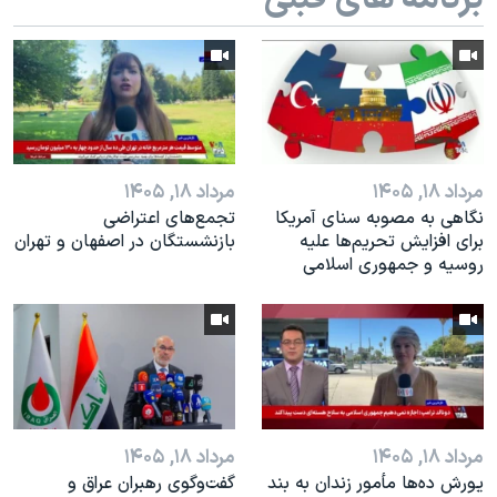
اسرائیل در جنگ
نرگس محمدی برنده جایزه نوبل صلح
همایش محافظه‌کاران آمریکا «سی‌پک»
صفحه‌های ویژه
سفر پرزیدنت ترامپ به چین
مرداد ۱۸, ۱۴۰۵
مرداد ۱۸, ۱۴۰۵
نگاهی به مصوبه سنای آمریکا
تجمع‌های اعتراضی
برای افزایش تحریم‌ها علیه
بازنشستگان در اصفهان و تهران
روسیه و جمهوری اسلامی
مرداد ۱۸, ۱۴۰۵
مرداد ۱۸, ۱۴۰۵
یورش ده‌ها مأمور زندان به بند
گفت‌وگوی رهبران عراق و