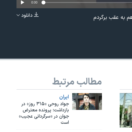
0:00
دانلود
هم به عقب برگردم
EMBED
مطالب مرتبط
ايران
جواد روحی «۳۱۵ روز» در
بازداشت؛ پرونده معترض
جوان در «سرگردانی عجیب»
است