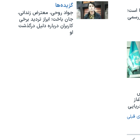
گزيده‌ها
 است؛
جواد روحی، معترض زندانی،
ررسمی
جان باخت؛ ابراز تردید برخی
کاربران درباره دلیل درگذشت
او
س
غاز
ریایی
ی قبلی