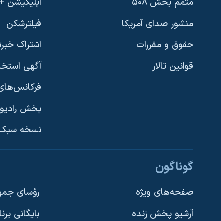
متمم بخش ۵۰۸
اپلیکیشن +VOA
منشور صدای آمریکا
فیلترشکن
حقوق و مقررات
اشتراک خبرن
قوانین تالار
آگهی استخد
فرکانس‌های 
پخش رادیو
یادگیری زبان انگلیسی
نسخه سبک 
دنبال کنید
گوناگون
صفحه‌های ویژه
رؤسای جمهو
آرشیو پخش زنده
بایگانی برن
زبانهای مختلف