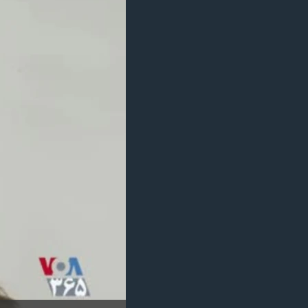
مستندها
فرهنگ و زندگی
حقوق شهروندی
انتخابات ریاست جمهوری آمریکا ۲۰۲۴
اقتصادی
حمله جمهوری اسلامی به اسرائیل
رمز مهسا
علم و فناوری
اسرائیل در جنگ
ورزش زنان در ایران
گالری عکس
اعتراضات زن، زندگی، آزادی
آرشیو پخش زنده
مجموعه مستندهای دادخواهی
تریبونال مردمی آبان ۹۸
دادگاه حمید نوری
چهل سال گروگان‌گیری
قانون شفافیت دارائی کادر رهبری ایران
اعتراضات مردمی آبان ۹۸
اسرائیل در جنگ