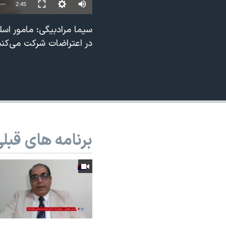
2:45
نرگس محمدی برنده جایزه نوبل صلح
سیما مرادبیگی: مامور اس
همایش محافظه‌کاران آمریکا «سی‌پک»
در اعتراضات شرکت می‌کن
صفحه‌های ویژه
سفر پرزیدنت ترامپ به چین
برنامه های قبل