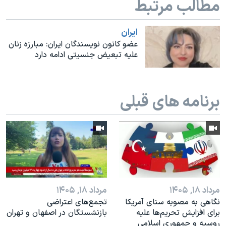
مطالب مرتبط
اسرائیل در جنگ
نرگس محمدی برنده جایزه نوبل صلح
ايران
همایش محافظه‌کاران آمریکا «سی‌پک»
عضو کانون نویسندگان ایران: مبارزه زنان
علیه تبعیض جنسیتی ادامه دارد
صفحه‌های ویژه
سفر پرزیدنت ترامپ به چین
برنامه های قبلی
مرداد ۱۸, ۱۴۰۵
مرداد ۱۸, ۱۴۰۵
نگاهی به مصوبه سنای آمریکا
تجمع‌های اعتراضی
برای افزایش تحریم‌ها علیه
بازنشستگان در اصفهان و تهران
روسیه و جمهوری اسلامی