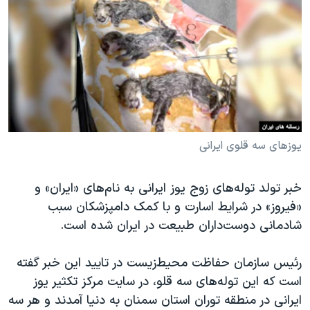
دنبال کنید
مستندها
فرهنگ و زندگی
حقوق شهروندی
انتخابات ریاست جمهوری آمریکا ۲۰۲۴
اقتصادی
حمله جمهوری اسلامی به اسرائیل
رمز مهسا
علم و فناوری
زبانهای مختلف
اسرائیل در جنگ
ورزش زنان در ایران
گالری عکس
اعتراضات زن، زندگی، آزادی
یوزهای سه قلوی ایرانی
آرشیو پخش زنده
مجموعه مستندهای دادخواهی
خبر تولد توله‌های زوج یوز ایرانی به نام‌های «ایران» و
تریبونال مردمی آبان ۹۸
«فیروز» در شرایط اسارت و با کمک دامپزشکان سبب
دادگاه حمید نوری
شادمانی دوست‌داران طبیعت در ایران شده است.
چهل سال گروگان‌گیری
رئیس سازمان حفاظت محیط‌زیست در تایید این خبر گفته
قانون شفافیت دارائی کادر رهبری ایران
است که این توله‌های سه قلو، در سایت مرکز تکثیر یوز
اعتراضات مردمی آبان ۹۸
ایرانی در منطقه توران استان سمنان به دنیا آمدند و هر سه