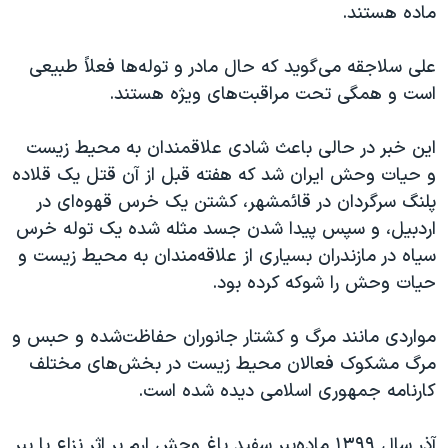
اسرائیل در جنگ
ماده هستند
.
نرگس محمدی برنده جایزه نوبل صلح
علی سلاجقه می‌گوید که حال مادر و توله‌ها فعلاً طبیعی
همایش محافظه‌کاران آمریکا «سی‌پک»
است و همگی تحت مراقبت‌های ویژه هستند
.
صفحه‌های ویژه
این خبر در حالی باعث شادی علاقمندان به محیط زیست
سفر پرزیدنت ترامپ به چین
و حیات وحش ایران شد که هفته قبل از آن قتل یک قلاده
پلنگ سرگردان در قائمشهر، کشتن یک خرس قهوه‌ای در
اردبیل، و سپس پیدا شدن جسد مثله شده یک توله خرس
سیاه در مازندران بسیاری از علاقه‌مندان به محیط زیست و
حیات وحش را شوکه کرده‌ بود
.
مواردی مانند مرگ و کشتار جانوران حفاظت‌شده و حبس و
مرگ مشکوک فعالان محیط زیست در بخش‌های مختلف
کارنامه جمهوری اسلامی دیده شده است.
آذر سال ۱۳۹۹ ماده‌ببر سفید باغ وحش ارم بر اثر نزاع با ببر