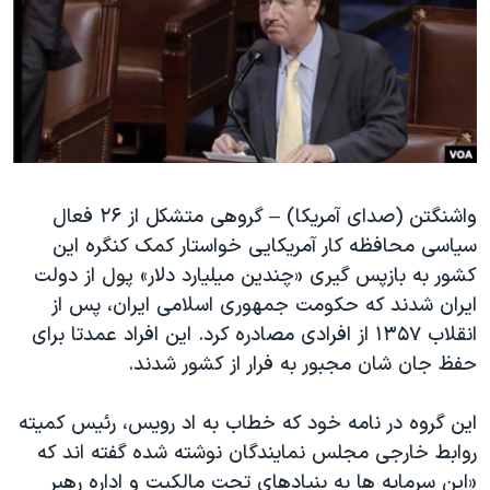
دنبال کنید
مستندها
فرهنگ و زندگی
حقوق شهروندی
انتخابات ریاست جمهوری آمریکا ۲۰۲۴
اقتصادی
حمله جمهوری اسلامی به اسرائیل
رمز مهسا
علم و فناوری
زبانهای مختلف
اسرائیل در جنگ
ورزش زنان در ایران
واشنگتن (صدای آمریکا) – گروهی متشکل از ۲۶ فعال
گالری عکس
اعتراضات زن، زندگی، آزادی
سیاسی محافظه کار آمریکایی خواستار کمک کنگره این
آرشیو پخش زنده
مجموعه مستندهای دادخواهی
کشور به بازپس گیری «چندین میلیارد دلار» پول از دولت
تریبونال مردمی آبان ۹۸
ایران شدند که حکومت جمهوری اسلامی ایران، پس از
انقلاب ۱۳۵۷ از افرادی مصادره کرد. این افراد عمدتا برای
دادگاه حمید نوری
حفظ جان شان مجبور به فرار از کشور شدند.
چهل سال گروگان‌گیری
قانون شفافیت دارائی کادر رهبری ایران
این گروه در نامه خود که خطاب به اد رویس، رئیس کمیته
روابط خارجی مجلس نمایندگان نوشته شده گفته اند که
اعتراضات مردمی آبان ۹۸
«این سرمایه ها به بنیادهای تحت مالکیت و اداره رهبر