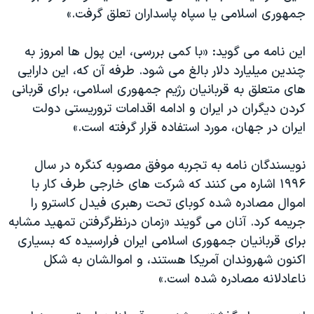
اسرائیل در جنگ
جمهوری اسلامی یا سپاه پاسداران تعلق گرفت.»
نرگس محمدی برنده جایزه نوبل صلح
این نامه می گوید: «با کمی بررسی، این پول ها امروز به
همایش محافظه‌کاران آمریکا «سی‌پک»
چندین میلیارد دلار بالغ می شود. طرفه آن که، این دارایی
صفحه‌های ویژه
های متعلق به قربانیان رژیم جمهوری اسلامی، برای قربانی
سفر پرزیدنت ترامپ به چین
کردن دیگران در ایران و ادامه اقدامات تروریستی دولت
ایران در جهان، مورد استفاده قرار گرفته است.»
نویسندگان نامه به تجربه موفق مصوبه کنگره در سال
۱۹۹۶ اشاره می کنند که شرکت های خارجی طرف کار با
اموال مصادره شده کوبای تحت رهبری فیدل کاسترو را
جریمه کرد. آنان می گویند «زمان درنظرگرفتن تمهید مشابه
برای قربانیان جمهوری اسلامی ایران فرارسیده که بسیاری
اکنون شهروندان آمریکا هستند، و اموالشان به شکل
ناعادلانه مصادره شده است.»