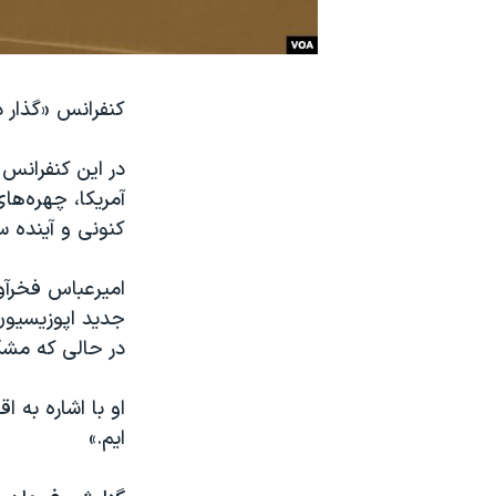
نرگس محمدی برنده جایزه نوبل صلح
همایش محافظه‌کاران آمریکا «سی‌پک»
کنفرانس «گذار د
صفحه‌های ویژه
سفر پرزیدنت ترامپ به چین
در این کنفرانس 
آمریکا، چهره‌ها
کنونی و آینده س
امیرعباس فخرآور
جدید اپوزیسیون
در حالی که مشک
او با اشاره به 
ایم.»