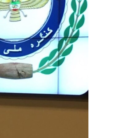
مستندها
فرهنگ و زندگی
حقوق شهروندی
انتخابات ریاست جمهوری آمریکا ۲۰۲۴
اقتصادی
حمله جمهوری اسلامی به اسرائیل
رمز مهسا
علم و فناوری
اسرائیل در جنگ
ورزش زنان در ایران
گالری عکس
اعتراضات زن، زندگی، آزادی
آرشیو پخش زنده
مجموعه مستندهای دادخواهی
تریبونال مردمی آبان ۹۸
دادگاه حمید نوری
چهل سال گروگان‌گیری
قانون شفافیت دارائی کادر رهبری ایران
اعتراضات مردمی آبان ۹۸
اسرائیل در جنگ