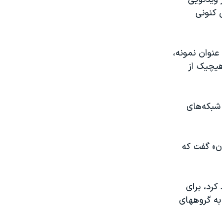
 کنونی
عنوان نمونه،
هیچیک از
 شبکه‌های
ان» گفت که
رد، برای
به گروههای