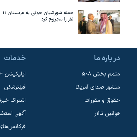
حمله شورشیان حوثی به عربستان ۱۱
نفر را مجروح کرد
در باره ما
خدمات
متمم بخش ۵۰۸
اپلیکیشن +VOA
منشور صدای آمریکا
فیلترشکن
حقوق و مقررات
اشتراک خبرن
قوانین تالار
آگهی استخد
فرکانس‌های 