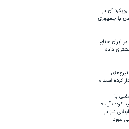
ویکرد آن در
مدن با جمهوری
در ایران جناح
یشتری داده
نیروهای
ار کرده است.»
امی با
د کرد: «آینده
یانی نیز در
می مورد