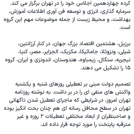
کرده چهاردهمین اجلاس خود را در تهران برگزار می کند.
دنبال کنید
مستندها
فرهنگ و زندگی
سرمایه گذاری، انرژی و توسعه فن آوری اطلاعات آموزش،
حقوق شهروندی
انتخابات ریاست جمهوری آمریکا ۲۰۲۴
بهداشت، و محیط زیست از جمله موضوعات مهم این گروه
است.
اقتصادی
حمله جمهوری اسلامی به اسرائیل
رمز مهسا
علم و فناوری
برزیل، هشتمین اقتصاد بزرگ جهان، در کنار آرژانتین،
زبانهای مختلف
اسرائیل در جنگ
ورزش زنان در ایران
شیلی، ونزوئلا، جامائیکا، مکزیک، الجزایر، مصر، کنیا،
نیجریه، سنگال، زیمباوه، هندوستان، اندونزی و ایران، گروه
گالری عکس
اعتراضات زن، زندگی، آزادی
۱۵ را تشکیل می دهند.
آرشیو پخش زنده
مجموعه مستندهای دادخواهی
تریبونال مردمی آبان ۹۸
تصمیم دولت مبنی بر تعطیلی روزهای شنبه و یکشنبه
واکنش های منفی ای را در بر داشت. به نوشته روزنامه
دادگاه حمید نوری
تهران امروز، در شرایطی که ماجرای تعطیل شدن ناگهانی
چهل سال گروگان‌گیری
تهران در سطح محافل رسانه ای هم چنان بحث انگیز بوده
قانون شفافیت دارائی کادر رهبری ایران
و صاحبنظران از ابعاد مختلفی تعطیلات ۲ روزه و غیر
مترقبه پایتخت را مورد توجه قرار داده اند.
اعتراضات مردمی آبان ۹۸