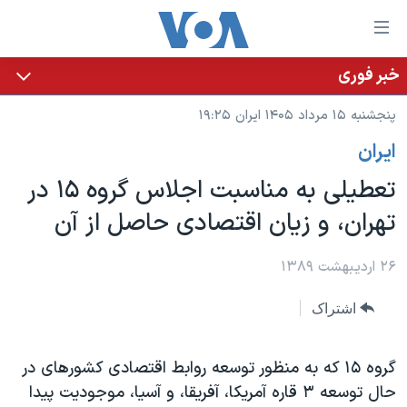
ینکهای
ابل
سترسی
خبر فوری
خانه
هش
پنجشنبه ۱۵ مرداد ۱۴۰۵ ایران ۱۹:۲۵
نسخه سبک وب‌سایت
ه
ايران
حتوای
موضوع ها
صلی
تعطيلی به مناسبت اجلاس گروه ۱۵ در
برنامه های تلویزیونی
ایران
هش
تهران، و زیان اقتصادی حاصل از آن
جدول برنامه ها
ه
آمریکا
فحه
صفحه‌های ویژه
جهان
۲۶ اردیبهشت ۱۳۸۹
صلی
فرکانس‌های صدای آمریکا
ورزشی
جام جهانی ۲۰۲۶
هش
اشتراک
پخش رادیویی
ه
گزیده‌ها
عملیات خشم حماسی
ستجو
۲۵۰سالگی آمریکا
ویژه برنامه‌ها
گروه ۱۵ که به منظور توسعه روابط اقتصادی کشورهای در
یادگیری زبان انگلیسی
حال توسعه ۳ قاره آمریکا، آفریقا، و آسیا، موجودیت پیدا
ویدیوها
بایگانی برنامه‌های تلویزیونی