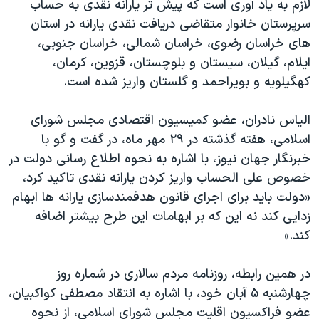
لازم به یاد آوری است که پیش تر یارانه نقدی به حساب
اسرائیل در جنگ
سرپرستان خانوار متقاضی دریافت نقدی یارانه در استان
نرگس محمدی برنده جایزه نوبل صلح
های خراسان رضوی، خراسان شمالی، خراسان جنوبی،
همایش محافظه‌کاران آمریکا «سی‌پک»
ایلام، گیلان، سیستان و بلوچستان، قزوین، کرمان،
کهگیلویه و بویراحمد و گلستان واریز شده است.
صفحه‌های ویژه
سفر پرزیدنت ترامپ به چین
الیاس نادران، عضو کمیسیون اقتصادی مجلس شورای
اسلامی، هفته گذشته در ۲۹ مهر ماه، در گفت و گو با
خبرنگار جهان نیوز، با اشاره به نحوه اطلاع رسانی دولت در
خصوص علی الحساب واریز کردن یارانه نقدی تاکید کرد،
«دولت باید برای اجرای قانون هدفمندسازی یارانه ها ابهام
زدایی کند نه این که بر ابهامات این طرح بیشتر اضافه
کند.»
در همین رابطه، روزنامه مردم سالاری در شماره روز
چهارشنبه ۵ آبان خود، با اشاره به انتقاد مصطفی کواکبیان،
عضو فراکسیون اقلیت مجلس شورای اسلامی، از نحوه