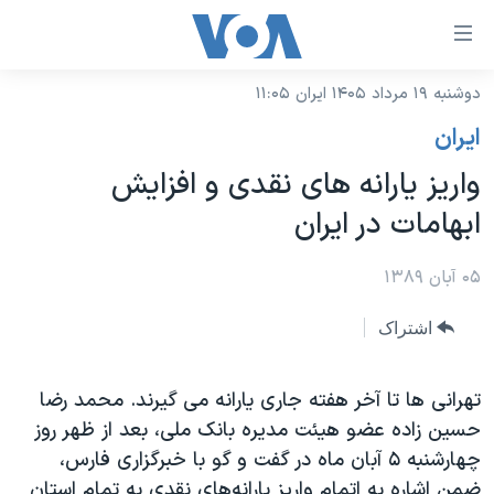
ینکهای
ابل
سترسی
دوشنبه ۱۹ مرداد ۱۴۰۵ ایران ۱۱:۰۵
خانه
هش
ايران
نسخه سبک وب‌سایت
ه
واریز یارانه های نقدی و افزایش
حتوای
موضوع ها
ابهامات در ایران
صلی
برنامه های تلویزیونی
ایران
هش
جدول برنامه ها
۰۵ آبان ۱۳۸۹
ه
آمریکا
فحه
صفحه‌های ویژه
جهان
اشتراک
صلی
فرکانس‌های صدای آمریکا
ورزشی
جام جهانی ۲۰۲۶
هش
پخش رادیویی
تهرانی ها تا آخر هفته جاری یارانه می گیرند. محمد رضا
ه
گزیده‌ها
عملیات خشم حماسی
حسین زاده عضو هیئت مدیره بانک ملی، بعد از ظهر روز
ستجو
۲۵۰سالگی آمریکا
ویژه برنامه‌ها
یادگیری زبان انگلیسی
چهارشنبه ۵ آبان ماه در گفت و گو با خبرگزاری فارس،
ویدیوها
بایگانی برنامه‌های تلویزیونی
ضمن اشاره به اتمام واريز يارانه‌های نقدی به تمام استان