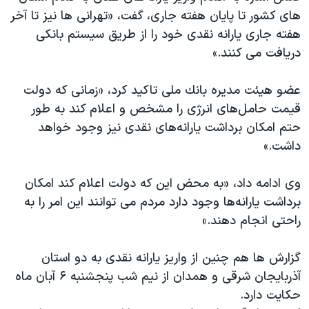
دنبال کنید
های كشور تا پايان هفته جاری، گفت، «تهرانی ‌ها نيز تا آخر
مستندها
فرهنگ و زندگی
هفته جاری يارانه نقدی خود را از طريق سيستم بانكی
حقوق شهروندی
انتخابات ریاست جمهوری آمریکا ۲۰۲۴
دريافت می ‌كنند.»
اقتصادی
حمله جمهوری اسلامی به اسرائیل
عضو هيئت مديره بانك ملی تاكيد كرد، «زمانی كه دولت
رمز مهسا
علم و فناوری
زبانهای مختلف
قيمت حامل‌های انرژی را مشخص و اعلام كند به طور
اسرائیل در جنگ
ورزش زنان در ایران
حتم امكان برداشت يارانه‌های نقدی نيز وجود خواهد
گالری عکس
اعتراضات زن، زندگی، آزادی
داشت.»
آرشیو پخش زنده
مجموعه مستندهای دادخواهی
وی ادامه داد، «به محض اين كه دولت اعلام كند امكان
تریبونال مردمی آبان ۹۸
برداشت يارانه‌ها وجود دارد مردم می ‌توانند اين امر را به
دادگاه حمید نوری
راحتی انجام دهند.»
چهل سال گروگان‌گیری
گزارش ها هم چنین از واریز یارانه نقدی به دو استان
قانون شفافیت دارائی کادر رهبری ایران
آذربایجان شرقی و همدان از نیم شب پنجشنبه ۶ آبان ماه
اعتراضات مردمی آبان ۹۸
حکایت دارد.