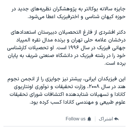
اسرائیل در جنگ
جایزه سالانه بوکالتر به پژوهشگران نظریه‌های جدید در
نرگس محمدی برنده جایزه نوبل صلح
حوزه کیهان شناسی و اخترفیزیک اعطا می‌شود.
همایش محافظه‌کاران آمریکا «سی‌پک»
دکتر افشردی از فارغ التحصیلان دبیرستان استعدادهای
صفحه‌های ویژه
درخشان علامه حلی تهران و برنده مدال نقره المپیاد
سفر پرزیدنت ترامپ به چین
جهانی فیزیک در سال ۱۹۹۶ است. او تحصیلات کارشناسی
خود را در رشته فیزیک در دانشگاه صنعتی شریف به پایان
برده است.
این فیزیکدان ایرانی، پیشتر نیز جوایزی را از انجمن نجوم
هند در سال ۲۰۰۸، وزارت تحقیقات و نوآوری اونتاریوی
کانادا و تسهیلات شتابدهنده اکتشافات شورای تحقیقات
علوم طبیعی و مهندسی کانادا کسب کرده بود.
اشتراک
Follow us