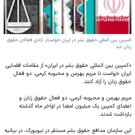
دنبال کنید
مستندها
فرهنگ و زندگی
حقوق شهروندی
انتخابات ریاست جمهوری آمریکا ۲۰۲۴
اقتصادی
حمله جمهوری اسلامی به اسرائیل
رمز مهسا
علم و فناوری
کمپین بین المللی حقوق بشر در ایران خواستار آزادی فعالان حقوق
زبانهای مختلف
زنان شد
اسرائیل در جنگ
ورزش زنان در ایران
گالری عکس
اعتراضات زن، زندگی، آزادی
«کمپین بین المللی حقوق بشر در ایران» از مقامات قضایی
آرشیو پخش زنده
مجموعه مستندهای دادخواهی
ایران خواست تا مریم بهرمن و محبوبه کرمی، دو فعال
حقوق زنان را آزاد کنند.
تریبونال مردمی آبان ۹۸
دادگاه حمید نوری
مریم بهرمن و محبوبه کرمی، دو فعال حقوق زنان و
چهل سال گروگان‌گیری
اعضای کمپین یک میلیون امضا در اواخر ماه گذشته
بازداشت شدند.
قانون شفافیت دارائی کادر رهبری ایران
اعتراضات مردمی آبان ۹۸
این سازمان مدافع حقوق بشر مستقر در نیویورک، در بیانیه