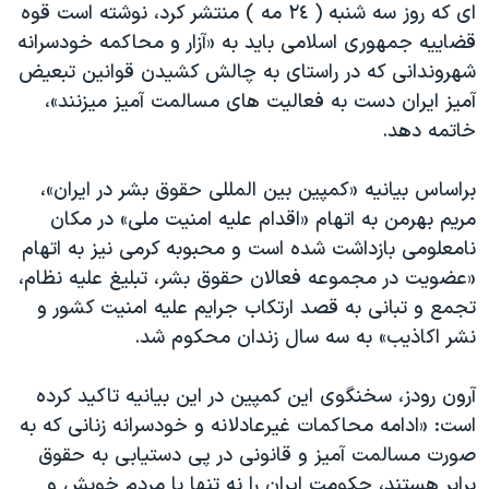
اسرائیل در جنگ
ای که روز سه شنبه ( ٢٤ مه ) منتشر کرد، نوشته است قوه
قضاییه جمهوری اسلامی باید به «آزار و محاکمه خودسرانه
نرگس محمدی برنده جایزه نوبل صلح
شهروندانی که در راستای به چالش کشیدن قوانین تبعیض
همایش محافظه‌کاران آمریکا «سی‌پک»
آمیز ایران دست به فعالیت های مسالمت آمیز میزنند»،
صفحه‌های ویژه
خاتمه دهد.
سفر پرزیدنت ترامپ به چین
براساس بیانیه «کمپین بین المللی حقوق بشر در ایران»،
مریم بهرمن به اتهام «اقدام علیه امنیت ملی» در مکان
نامعلومی بازداشت شده است و محبوبه کرمی نیز به اتهام
«عضویت در مجموعه فعالان حقوق بشر، تبلیغ علیه نظام،
تجمع و تبانی به قصد ارتکاب جرایم علیه امنیت کشور و
نشر اکاذیب» به سه سال زندان محکوم شد.
آرون رودز، سخنگوی این کمپین در این بیانیه تاکید کرده
است: «ادامه محاکمات غیرعادلانه و خودسرانه زنانی که به
صورت مسالمت آمیز و قانونی در پی دستیابی به حقوق
برابر هستند، حکومت ایران را نه تنها با مردم خویش و