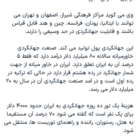
وی می گويد مراکز فرهنگی شيراز، اصفهان و تهران می
توانند با ايتاليا، يونان، فرانسه، چين و هند قابل قياس
باشند و قابليت جهانگردی در حد وسيعی را دارند.
اين جهانگردی پول توليد می کند. صنعت جهانگردی
خاورميانه سالانه ۸۰ ميليارد دلار درآمد دارد که فقط ۵
درصد آن به ايران تعلق دارد. ايران در خاور ميانه از جهت
شمار جهانگرد در رده هشتم قرار دارد در حالی که ترکيه در
رده اول است و در آمد صنعت جهانگردی آن در سال به ۲۰
ميليارد دلار می رسد.
هزينۀ يک تور ده روزه جهانگردی به ايران حدود ۴۰۰۰ دلار
برای يک نفر است که گفته می شود ۷۰ درصد آن مستقيما
به هتل، رستوران، راننده و راهنمای توريست ها، منتقل می
شود.