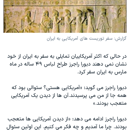
دنبال کنید
مستندها
فرهنگ و زندگی
حقوق شهروندی
انتخابات ریاست جمهوری آمریکا ۲۰۲۴
اقتصادی
حمله جمهوری اسلامی به اسرائیل
رمز مهسا
علم و فناوری
گزارش: سفر توريست های آمريکايی به ايران
زبانهای مختلف
اسرائیل در جنگ
ورزش زنان در ایران
در حالی که اکثر آمريکاييان تمايلی به سفر به ايران از خود
گالری عکس
اعتراضات زن، زندگی، آزادی
نشان نمی دهند دبورا راجرز طراح لباس ۴۹ ساله در ماه
آرشیو پخش زنده
مجموعه مستندهای دادخواهی
مارس به ايران سفر کرد.
تریبونال مردمی آبان ۹۸
دبورا راجرز می گويد: «آمريکايی هستی؟ سئوالی بود که
دادگاه حمید نوری
همه جا از من می پرسيدند.آن ها از ديدن يک آمريکايی
چهل سال گروگان‌گیری
متعجب بودند.»
قانون شفافیت دارائی کادر رهبری ایران
دبورا راجرز ادامه می دهد: «از ديدن آمريکايی ها متعجب
اعتراضات مردمی آبان ۹۸
بودند. چرا ما آمديم و چه فکر می کنيم. اين اولين سئوال