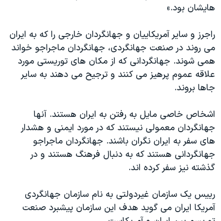
اسرائیل در جنگ
هايشان بود.»
نرگس محمدی برنده جایزه نوبل صلح
راجرز و ساير آمريکاييان و جهانگردان خارجی را که به ايران
همایش محافظه‌کاران آمریکا «سی‌پک»
می روند در صنعت جهانگردی، جهانگردان ماجراجو خواند
صفحه‌های ویژه
همی شوند. جهانگردانی که از مکان های توريستی مورد
علاقه عموم پرهيز می کنند و ترجيح می دهند به ساير
سفر پرزیدنت ترامپ به چین
جاها بروند.
اشخاص خاصی مايل به رفتن به ايران هستند. آنها
جهانگردان معمولی نيستند که در مورد ايمنی و هشدار
های سفر به ايران نگران باشند. جهانگردان ماجراجو
جهانگردانی هستند که به دنبال فرهنگ هستند و در
گذشته نيز سفر کرده اند.
رييس يک سازمان غيردولتی به نام سازمان جهانگردی
آمريکا ايران می گويد هدف اين سازمان پيشبرد صنعت