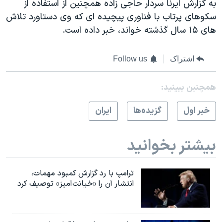
به گزارش ايرنا سردار حاجی زاده همچنين از استفاده از
اسرائیل در جنگ
سکوهای پرتاب با فناوری پيچيده ای که وی دستاورد تلاش
نرگس محمدی برنده جایزه نوبل صلح
های ۱۵ سال گذشته خواند، خبر داده است.
همایش محافظه‌کاران آمریکا «سی‌پک»
صفحه‌های ویژه
اشتراک
Follow us
سفر پرزیدنت ترامپ به چین
همچنبن ببینید:
خبر اول
گزيده‌ها
ايران
بیشتر بخوانید
ترامپ با رد گزارش کمبود مهمات،
انتشار آن را «خیانت‌آمیز» توصیف کرد