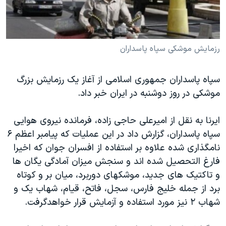
دنبال کنید
مستندها
فرهنگ و زندگی
حقوق شهروندی
انتخابات ریاست جمهوری آمریکا ۲۰۲۴
اقتصادی
حمله جمهوری اسلامی به اسرائیل
رزمايش موشکی سپاه پاسداران
رمز مهسا
علم و فناوری
زبانهای مختلف
سپاه پاسداران جمهوری اسلامی از آغاز يک رزمايش بزرگ
اسرائیل در جنگ
ورزش زنان در ایران
موشکی در روز دوشنبه در ايران خبر داد.
گالری عکس
اعتراضات زن، زندگی، آزادی
ايرنا به نقل از اميرعلی حاجی زاده، فرمانده نيروی هوايی
آرشیو پخش زنده
مجموعه مستندهای دادخواهی
سپاه پاسداران، گزارش داد در اين عمليات که پيامبر اعظم ۶
تریبونال مردمی آبان ۹۸
نامگذاری شده علاوه بر استفاده از افسران جوان که اخيرا
دادگاه حمید نوری
فارغ التحصيل شده اند و سنجش ميزان آمادگی يگان ها
و تاکتيک های جديد، موشکهای دوربرد، ميان بر و کوتاه
چهل سال گروگان‌گیری
برد از جمله خليج فارس، سجل، فاتح، قيام، شهاب يک و
قانون شفافیت دارائی کادر رهبری ایران
شهاب ۲ نيز مورد استفاده و آزمايش قرار خواهدگرفت.
اعتراضات مردمی آبان ۹۸