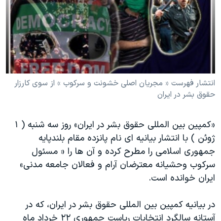
دنبال کنید
مستندها
فرهنگ و زندگی
حقوق شهروندی
انتخابات ریاست جمهوری آمریکا ۲۰۲۴
اقتصادی
حمله جمهوری اسلامی به اسرائیل
رمز مهسا
علم و فناوری
زبانهای مختلف
اسرائیل در جنگ
ورزش زنان در ایران
انتشار فهرست « مجریان اصلی خشونت و سرکوب » از سوی کارزار
حقوق بشر در ایران
گالری عکس
اعتراضات زن، زندگی، آزادی
آرشیو پخش زنده
مجموعه مستندهای دادخواهی
«کمپین بین المللی حقوق بشر در ایران» روز سه شنبه ( ١
تریبونال مردمی آبان ۹۸
ژوئن ) با انتشار بیانیه ای نام پانزده مقام بلندپایه
جمهوری اسلامی را مطرح کرده و آن ها را « مسئول
دادگاه حمید نوری
سرکوب وحشیانه معترضان آرام و فعالان جامعه مدنی»
چهل سال گروگان‌گیری
ایران خوانده است.
قانون شفافیت دارائی کادر رهبری ایران
در بیانیه کمپین بین المللی حقوق بشر در ایران، که در
اعتراضات مردمی آبان ۹۸
آستانه سالگرد انتخابات ریاست جمهوری ٢٢ خرداد ماه