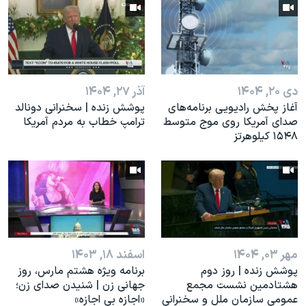
اسرائیل در جنگ
نرگس محمدی برنده جایزه نوبل صلح
همایش محافظه‌کاران آمریکا «سی‌پک»
صفحه‌های ویژه
دی ۲۰, ۱۴۰۴
آذر ۲۷, ۱۴۰۴
سفر پرزیدنت ترامپ به چین
آغاز پخش رادیویی برنامه‌های
پوشش زنده | سخنرانی دونالد
صدای آمریکا روی موج متوسط
ترامپ خطاب به مردم آمریکا
۱۵۴۸ کیلوهرتز
مهر ۰۳, ۱۴۰۴
اسفند ۱۸, ۱۴۰۳
پوشش زنده | روز دوم
برنامه ویژه هشتم مارس، روز
هشتادمین نشست مجمع
جهانی زن | شنیدن صدای زن؛
عمومی سازمان ملل و سخنرانی
«اجازه بی اجازه»