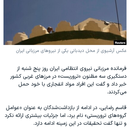
دنبال کنید
مستندها
فرهنگ و زندگی
حقوق شهروندی
انتخابات ریاست جمهوری آمریکا ۲۰۲۴
اقتصادی
حمله جمهوری اسلامی به اسرائیل
رمز مهسا
علم و فناوری
زبانهای مختلف
اسرائیل در جنگ
ورزش زنان در ایران
عکس آرشیوی از محل دیدبانی یکی از نیروهای مرزبانی ایران
گالری عکس
اعتراضات زن، زندگی، آزادی
فرمانده مرزبانی نیروی انتظامی ایران روز پنج شنبه از
آرشیو پخش زنده
مجموعه مستندهای دادخواهی
دستگیری سه مظنون «تروریست» در مرزهای غربی کشور
تریبونال مردمی آبان ۹۸
خبر داد و گفت این افراد مواد انفجاری با خود حمل
دادگاه حمید نوری
می‌کردند.
چهل سال گروگان‌گیری
قاسم رضایی، در ادامه از بازداشت‌شدگان به عنوان «عوامل
قانون شفافیت دارائی کادر رهبری ایران
گروه‌های تروریستی» نام برد، اما جزئیات بیشتری ارائه نکرد
اعتراضات مردمی آبان ۹۸
و تنها گفت تحقیقات در این زمینه ادامه دارد.