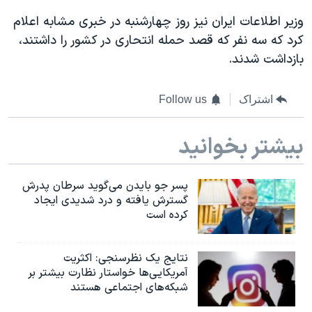
اسرائیل در جنگ
وزیر اطلاعات ایران نیز روز چهارشنبه در خبری مشابه اعلام
نرگس محمدی برنده جایزه نوبل صلح
کرد که سه نفر که قصد حمله انتحاری در کشور را داشتند،
همایش محافظه‌کاران آمریکا «سی‌پک»
بازداشت شدند.
صفحه‌های ویژه
اشتراک
Follow us
سفر پرزیدنت ترامپ به چین
بیشتر بخوانید
پسر جو بایدن می‌گوید سرطان پدرش
گسترش یافته و درد شدیدی ایجاد
کرده است
نتایج یک نظرسنجی: اکثریت
آمریکایی‌ها خواستار نظارت بیشتر بر
شبکه‌های اجتماعی هستند