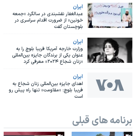
اسرائیل در جنگ
ايران
نرگس محمدی برنده جایزه نوبل صلح
عبدالغفار نقشبندی در سالگرد «جمعه
خونین» از ضرورت اقدام سراسری در
همایش محافظه‌کاران آمریکا «سی‌پک»
بلوچستان گفت
صفحه‌های ویژه
ايران
سفر پرزیدنت ترامپ به چین
وزارت خارجه آمریکا فریبا بلوچ را به
عنوان یکی از برندگان جایزه بین‌المللی
«زنان شجاع ۲۰۲۴» معرفی کرد
ايران
اهدای جایزه بین‌المللی زنان شجاع به
فریبا بلوچ: «مقاومت» تنها راه پیش رو
است
برنامه های قبلی