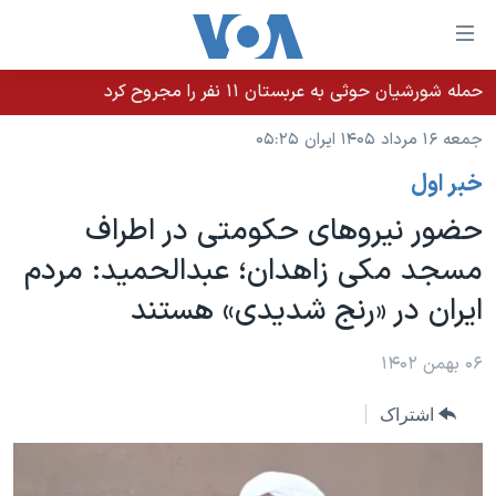
ینکهای
ابل
سترسی
حمله شورشیان حوثی به عربستان ۱۱ نفر را مجروح کرد
خانه
هش
جمعه ۱۶ مرداد ۱۴۰۵ ایران ۰۵:۲۵
نسخه سبک وب‌سایت
ه
خبر اول
حتوای
موضوع ها
صلی
حضور نیروهای حکومتی در اطراف
برنامه های تلویزیونی
ایران
هش
مسجد مکی زاهدان؛ عبدالحمید: مردم
جدول برنامه ها
ه
آمریکا
ایران در «رنج شدیدی» هستند
فحه
صفحه‌های ویژه
جهان
صلی
فرکانس‌های صدای آمریکا
ورزشی
جام جهانی ۲۰۲۶
۰۶ بهمن ۱۴۰۲
هش
پخش رادیویی
ه
گزیده‌ها
عملیات خشم حماسی
اشتراک
ستجو
۲۵۰سالگی آمریکا
ویژه برنامه‌ها
یادگیری زبان انگلیسی
ویدیوها
بایگانی برنامه‌های تلویزیونی