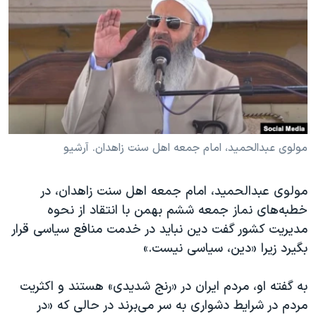
دنبال کنید
مستندها
فرهنگ و زندگی
حقوق شهروندی
انتخابات ریاست جمهوری آمریکا ۲۰۲۴
اقتصادی
حمله جمهوری اسلامی به اسرائیل
رمز مهسا
علم و فناوری
زبانهای مختلف
اسرائیل در جنگ
ورزش زنان در ایران
گالری عکس
اعتراضات زن، زندگی، آزادی
مولوی عبدالحمید، امام جمعه اهل سنت زاهدان. آرشیو
آرشیو پخش زنده
مجموعه مستندهای دادخواهی
مولوی عبدالحمید، امام جمعه اهل سنت زاهدان، در
تریبونال مردمی آبان ۹۸
خطبه‌های نماز جمعه ششم بهمن با انتقاد از نحوه
دادگاه حمید نوری
مدیریت کشور گفت دین نباید در خدمت منافع سیاسی قرار
چهل سال گروگان‌گیری
بگیرد زیرا «دین، سیاسی نیست.»
قانون شفافیت دارائی کادر رهبری ایران
به گفته او، مردم ایران در «رنج شدیدی» هستند و اکثریت
اعتراضات مردمی آبان ۹۸
مردم در شرایط دشواری به سر می‌برند در حالی که «در