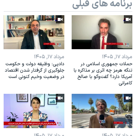
برنامه های قبلی
اسرائیل در جنگ
نرگس محمدی برنده جایزه نوبل صلح
همایش محافظه‌کاران آمریکا «سی‌پک»
صفحه‌های ویژه
سفر پرزیدنت ترامپ به چین
مرداد ۱۷, ۱۴۰۵
مرداد ۱۷, ۱۴۰۵
حملات جمهوری اسلامی در
دادپی: وظیفه دولت و حکومت
تنگه هرمز چه اثری بر مذاکره با
جلوگیری از گرفتار شدن اقتصاد
آمریکا دارد؟ گفت‌وگو با صالح
در وضعیت وخیم کنونی است
کامرانی
مرداد ۱۷, ۱۴۰۵
مرداد ۱۷, ۱۴۰۵