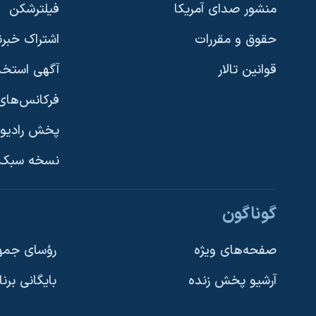
منشور صدای آمریکا
فیلترشکن
حقوق و مقررات
اشتراک خبرن
قوانین تالار
آگهی استخد
فرکانس‌های 
پخش رادیو
یادگیری زبان انگلیسی
نسخه سبک 
دنبال کنید
گوناگون
صفحه‌های ویژه
رؤسای جمهو
آرشیو پخش زنده
بایگانی برن
زبانهای مختلف