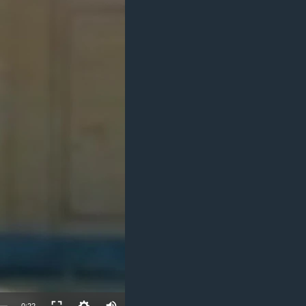
مستندها
فرهنگ و زندگی
حقوق شهروندی
انتخابات ریاست جمهوری آمریکا ۲۰۲۴
اقتصادی
حمله جمهوری اسلامی به اسرائیل
رمز مهسا
علم و فناوری
اسرائیل در جنگ
ورزش زنان در ایران
گالری عکس
اعتراضات زن، زندگی، آزادی
آرشیو پخش زنده
مجموعه مستندهای دادخواهی
تریبونال مردمی آبان ۹۸
دادگاه حمید نوری
چهل سال گروگان‌گیری
قانون شفافیت دارائی کادر رهبری ایران
اعتراضات مردمی آبان ۹۸
اسرائیل در جنگ