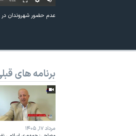
0:22
نرگس محمدی برنده جایزه نوبل صلح
عدم حضور شهروندان در یک
همایش محافظه‌کاران آمریکا «سی‌پک»
صفحه‌های ویژه
سفر پرزیدنت ترامپ به چین
برنامه های قبل
مرداد ۱۷, ۱۴۰۵
مصلحی: جمهوری اسلامی نف