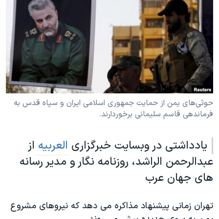
دنبال کنید
مستندها
فرهنگ و زندگی
حقوق شهروندی
انتخابات ریاست جمهوری آمریکا ۲۰۲۴
اقتصادی
حمله جمهوری اسلامی به اسرائیل
رمز مهسا
علم و فناوری
زبانهای مختلف
اسرائیل در جنگ
ورزش زنان در ایران
گالری عکس
اعتراضات زن، زندگی، آزادی
حوثی‌های یمن از حمایت جمهوری اسلامی ایران و سپاه قدس به
فرماندهی قاسم سلیمانی برخوردارند.
آرشیو پخش زنده
مجموعه مستندهای دادخواهی
تریبونال مردمی آبان ۹۸
یادداشتی در وبسایت خبرگزاری
العربیه
از
دادگاه حمید نوری
عبدالرحمن الراشد، روزنامه نگار و مدیر رسانه
چهل سال گروگان‌گیری
های جهان عرب
قانون شفافیت دارائی کادر رهبری ایران
اعتراضات مردمی آبان ۹۸
تهران زمانی پیشنهاد مذاکره می دهد که نیروهای مشروع