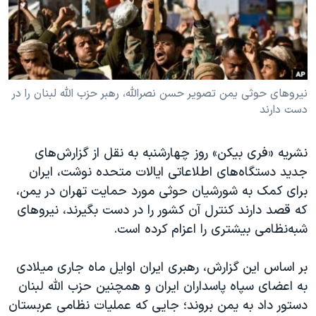
دنبال کنید
مستندها
فرهنگ و زندگی
حقوق شهروندی
انتخابات ریاست جمهوری آمریکا ۲۰۲۴
اقتصادی
حمله جمهوری اسلامی به اسرائیل
رمز مهسا
علم و فناوری
نیروهای حوثی یمن تصویر حسن نصرالله، رهبر حزب الله لبنان را در
زبانهای مختلف
دست دارند
اسرائیل در جنگ
ورزش زنان در ایران
گالری عکس
اعتراضات زن، زندگی، آزادی
نشریه «فری بیکن» روز چهارشنبه به نقل از گزارش‌های
آرشیو پخش زنده
مجموعه مستندهای دادخواهی
جدید دستگاه‌های اطلاعاتی ایالات متحده نوشت، ایران
برای کمک به شورشیان حوثی مورد حمایت تهران در یمن،
تریبونال مردمی آبان ۹۸
که قصد دارند کنترل آن کشور را در دست بگیرند، نیروهای
دادگاه حمید نوری
شبه‌نظامی بیشتری را اعزام کرده است.
چهل سال گروگان‌گیری
بر اساس این گزارش، رهبری ایران اوایل ماه جاری میلادی
قانون شفافیت دارائی کادر رهبری ایران
به اعضای سپاه پاسداران ایران و همچنین حزب الله لبنان
اعتراضات مردمی آبان ۹۸
دستور داد به یمن بروند؛ جایی که عملیات نظامی عربستان