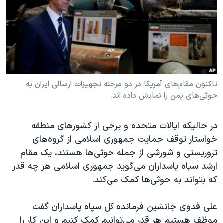
دنبال کنید
مستندها
فرهنگ و زندگی
حقوق شهروندی
انتخابات ریاست جمهوری آمریکا ۲۰۲۴
اقتصادی
حمله جمهوری اسلامی به اسرائیل
رمز مهسا
علم و فناوری
زبانهای مختلف
اسرائیل در جنگ
ورزش زنان در ایران
تاکنون مقام‌های آمریکا در دو مرحله تجهیزات ارسالی ایران به
حوثی‌های یمن را نمایش داده اند.
گالری عکس
اعتراضات زن، زندگی، آزادی
آرشیو پخش زنده
مجموعه مستندهای دادخواهی
در حالیکه ایالات متحده و برخی از کشورهای منطقه
تریبونال مردمی آبان ۹۸
خواستار توقف حمایت جمهوری اسلامی از گروه‌های
تروریستی و شورشی از جمله حوثی‌ها هستند، یک مقام
دادگاه حمید نوری
ارشد سپاه پاسداران می‌گوید جمهوری اسلامی هر چه قدر
چهل سال گروگان‌گیری
که بتواند به حوثی‌ها کمک می‌کند.
قانون شفافیت دارائی کادر رهبری ایران
علی فدوی جانشین فرمانده کل سپاه پاسداران گفت
اعتراضات مردمی آبان ۹۸
موظف هستیم هر قدر می‌توانیم کمک کنیم و این کار را