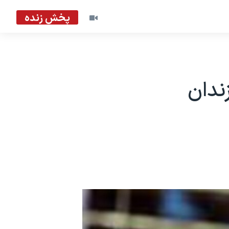
پخش زنده
ندان