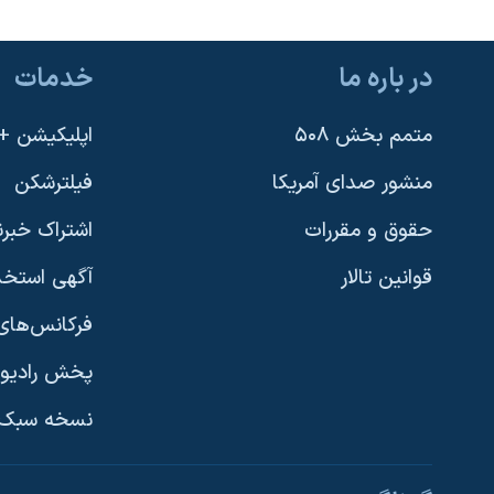
در باره ما
خدمات
متمم بخش ۵۰۸
اپلیکیشن +VOA
منشور صدای آمریکا
فیلترشکن
حقوق و مقررات
اشتراک خبرن
قوانین تالار
آگهی استخد
فرکانس‌های 
پخش رادیو
یادگیری زبان انگلیسی
نسخه سبک 
دنبال کنید