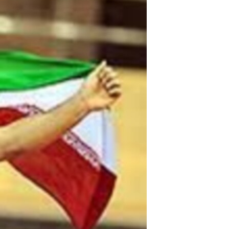
مستندها
فرهنگ و زندگی
حقوق شهروندی
انتخابات ریاست جمهوری آمریکا ۲۰۲۴
اقتصادی
حمله جمهوری اسلامی به اسرائیل
رمز مهسا
علم و فناوری
اسرائیل در جنگ
ورزش زنان در ایران
گالری عکس
اعتراضات زن، زندگی، آزادی
آرشیو پخش زنده
مجموعه مستندهای دادخواهی
تریبونال مردمی آبان ۹۸
دادگاه حمید نوری
چهل سال گروگان‌گیری
قانون شفافیت دارائی کادر رهبری ایران
اعتراضات مردمی آبان ۹۸
اسرائیل در جنگ