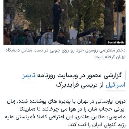
دنبال کنید
مستندها
فرهنگ و زندگی
حقوق شهروندی
انتخابات ریاست جمهوری آمریکا ۲۰۲۴
اقتصادی
حمله جمهوری اسلامی به اسرائیل
رمز مهسا
علم و فناوری
زبانهای مختلف
اسرائیل در جنگ
ورزش زنان در ایران
دختر معترضی روسری خود رو روی چوبی در دست مقابل دانشگاه
تهران گرفته است.
گالری عکس
اعتراضات زن، زندگی، آزادی
آرشیو پخش زنده
مجموعه مستندهای دادخواهی
گزارشی مصور در وبسایت روزنامه
تایمز
تریبونال مردمی آبان ۹۸
اسرائیل
از تریسی فرایدبرگ
دادگاه حمید نوری
چهل سال گروگان‌گیری
درون آپارتمانی در تهران با پنجره های پوشانده شده، زنان
ایرانی حجاب شان را در هوا می چرخانند تا «مارینکا
قانون شفافیت دارائی کادر رهبری ایران
ماسوس» عکاس هلندی، این اعتراض کاملا فمینستی علیه
اعتراضات مردمی آبان ۹۸
رژیم کنونی ایران را ثبت کند.