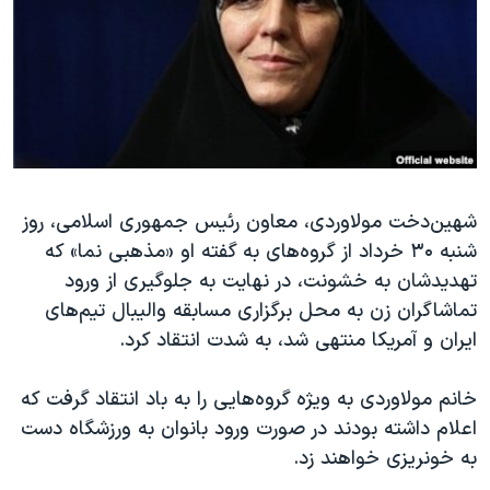
دنبال کنید
مستندها
فرهنگ و زندگی
حقوق شهروندی
انتخابات ریاست جمهوری آمریکا ۲۰۲۴
اقتصادی
حمله جمهوری اسلامی به اسرائیل
رمز مهسا
علم و فناوری
زبانهای مختلف
اسرائیل در جنگ
ورزش زنان در ایران
شهین‌دخت مولاوردی، معاون رئیس جمهوری اسلامی، روز
گالری عکس
اعتراضات زن، زندگی، آزادی
شنبه ۳۰ خرداد از گروه‌های به گفته او «مذهبی نما» که
آرشیو پخش زنده
مجموعه مستندهای دادخواهی
تهدیدشان به خشونت، در نهایت به جلوگیری از ورود
تریبونال مردمی آبان ۹۸
تماشاگران زن به محل برگزاری مسابقه والیبال تیم‌های
ایران و آمریکا منتهی شد، به شدت انتقاد کرد.
دادگاه حمید نوری
چهل سال گروگان‌گیری
خانم مولاوردی به ویژه گروه‌هایی را به باد انتقاد گرفت که
قانون شفافیت دارائی کادر رهبری ایران
اعلام داشته بودند در صورت ورود بانوان به ورزشگاه دست
به خونریزی خواهند زد.
اعتراضات مردمی آبان ۹۸