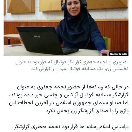
دنبال کنید
مستندها
فرهنگ و زندگی
حقوق شهروندی
انتخابات ریاست جمهوری آمریکا ۲۰۲۴
اقتصادی
حمله جمهوری اسلامی به اسرائیل
رمز مهسا
علم و فناوری
زبانهای مختلف
اسرائیل در جنگ
ورزش زنان در ایران
گالری عکس
اعتراضات زن، زندگی، آزادی
تصویری از نجمه جعفری گزارشگر فوتبال که قرار بود به عنوان
نخستین زن، یک مسابقه فوتبال مردان را گزارش کند
آرشیو پخش زنده
مجموعه مستندهای دادخواهی
تریبونال مردمی آبان ۹۸
در حالی که رسانه‌ها از حضور نجمه جعفری به عنوان
دادگاه حمید نوری
گزارشگر مسابقه فوتبال آژاکس و چلسی خبر داده بودند،
چهل سال گروگان‌گیری
اما صداو سیمای جمهوری اسلامی در آخرین لحظات این
بازی را با صدای گزارشگر زن پخش نکرد.
قانون شفافیت دارائی کادر رهبری ایران
اعتراضات مردمی آبان ۹۸
براساس اعلام رسانه ها قرار بود نجمه جعفری گزارشگر