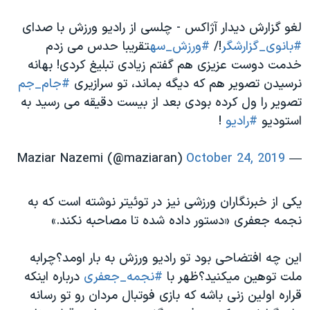
لغو گزارش دیدار آژاکس - چلسی از رادیو ورزش با صدای
#بانوی_گزارشگر
!/
#ورزش_سه
تقریبا حدس می زدم
خدمت دوست عزیزی هم گفتم زیادی تبلیغ کردی! بهانه
نرسیدن تصویر هم که دیگه بماند، تو سرازیری
#جام_جم
تصویر را ول کرده بودی بعد از بیست دقیقه می رسید به
استودیو
#رادیو
!
October 24, 2019
— Maziar Nazemi (@maziaran)
یکی از خبرنگاران ورزشی نیز در توئیتر نوشته است که به
نجمه جعفری «دستور داده شده تا مصاحبه نکند.»
این چه افتضاحی بود تو رادیو ورزش به بار اومد؟چرابه
ملت توهین میکنید؟ظهر با
#نجمه_جعفری
درباره اینکه
قراره اولین زنی باشه که بازی فوتبال مردان رو تو رسانه