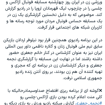
اسرائیل در جنگ
ورزشی زن در ایران روز چهارشنبه مسابقه فوتبال آژاکس و
چلسی را در چارچوب لیگ قهرمانان اروپا را در رادیو گزارش
نرگس محمدی برنده جایزه نوبل صلح
کند. موضوعی که به دلیل نخستین گزارشگری یک زن در
همایش محافظه‌کاران آمریکا «سی‌پک»
یک مسابقه حساس فوتبال مردان مورد توجه رسانه ها و
صفحه‌های ویژه
کاربران شبکه های اجتماعی قرار گرفت.
سفر پرزیدنت ترامپ به چین
در این برنامه رادیوی همچنین قرار بود نیلوفر اردلان بازیکن
سابق تیم ملی فوتبال زنان و گلاره ناظمی داور بین المللی
ایران نیز به عنوان کارشناس در کنار خانم جعفری حضور
داشته باشند اما در نهایت این مسابقه با گزارشگری نجمه
جعفری و دیگر کارشناسان زن در برنامه ای که مجری و
تهیه کننده آن هم زن بودند، بر روی آنتن زنده رادیو
جمهوری اسلامی نرفت.
❌گوشه ای از برنامه ریزی افتضاح صداوسیمادرحالیکه با
کلی منت اعلام کرده بودن بازی آژاکس-چلسی رو
#نجمه_جعفری
گزارش میکنه رادیو ورزش یه بازی دیگه رو