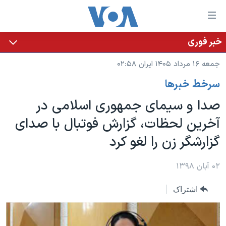
ینکهای
ابل
سترسی
خبر فوری
خانه
هش
جمعه ۱۶ مرداد ۱۴۰۵ ایران ۰۲:۵۸
نسخه سبک وب‌سایت
ه
سرخط خبرها
حتوای
موضوع ها
صلی
صدا و سیمای جمهوری اسلامی در
برنامه های تلویزیونی
ایران
هش
آخرین لحظات، گزارش فوتبال با صدای
جدول برنامه ها
ه
آمریکا
گزارشگر زن را لغو کرد
فحه
صفحه‌های ویژه
جهان
صلی
فرکانس‌های صدای آمریکا
ورزشی
جام جهانی ۲۰۲۶
۰۲ آبان ۱۳۹۸
هش
پخش رادیویی
ه
گزیده‌ها
عملیات خشم حماسی
اشتراک
ستجو
۲۵۰سالگی آمریکا
ویژه برنامه‌ها
یادگیری زبان انگلیسی
ویدیوها
بایگانی برنامه‌های تلویزیونی