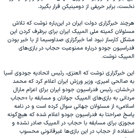
اسرائیل در جنگ
نخست، برابر حریفی از دومینیکن قرار بگیرد.
نرگس محمدی برنده جایزه نوبل صلح
هرچند خبرگزاری دولت ایران در این‌باره نوشت که تلاش
همایش محافظه‌کاران آمریکا «سی‌پک»
مسئولان کمیته ملی المپیک ایران برای برطرف کردن این
صفحه‌های ویژه
مشکل کارساز نبود اما خبرگزاری صداوسیما از با خبر بودن
سفر پرزیدنت ترامپ به چین
فدراسیون جودو درباره ممنوعیت حجاب در بازی‌های
المپیک نوشت.
این خبرگزاری نوشت که العنزی، رئیس اتحادیه جودوی آسیا
به صالحی امیری، وزیر ورزش ایران اعلام کرد که محمد
درخشان، رئیس فدراسیون جودو ایران برای اعزام مارال
مردانی به بازی‌های المپیک جوانان و مسابقه با «حجاب
اسلامی» از مسئولان جهانی سوال کرده است و در نامه
پاسخ صراحتا به فدراسیون جودو اعلام شده که هیچ‌گونه
مجوزی برای مسابقه با حجاب در المپیک صادر نشده و
استفاده از حجاب در این بازی‌ها غیرقانونی محسوب