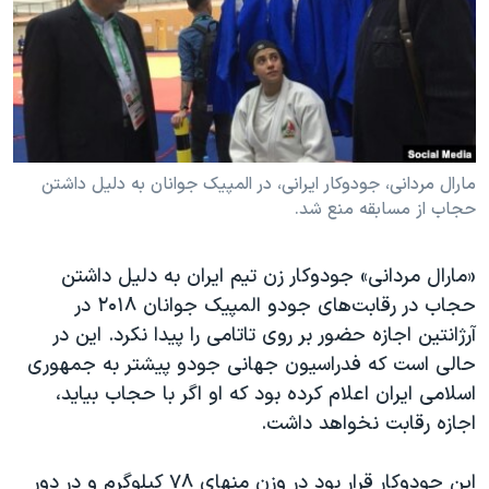
دنبال کنید
مستندها
فرهنگ و زندگی
حقوق شهروندی
انتخابات ریاست جمهوری آمریکا ۲۰۲۴
اقتصادی
حمله جمهوری اسلامی به اسرائیل
رمز مهسا
علم و فناوری
زبانهای مختلف
اسرائیل در جنگ
ورزش زنان در ایران
مارال مردانی، جودوکار ایرانی، در المپیک جوانان به دلیل داشتن
حجاب از مسابقه منع شد.
گالری عکس
اعتراضات زن، زندگی، آزادی
آرشیو پخش زنده
مجموعه مستندهای دادخواهی
«مارال مردانی» جودوکار زن تیم ایران به دلیل داشتن
تریبونال مردمی آبان ۹۸
حجاب در رقابت‌های جودو المپیک جوانان ۲۰۱۸ در
آرژانتین اجازه حضور بر روی تاتامی را پیدا نکرد. این در
دادگاه حمید نوری
حالی است که فدراسیون جهانی جودو پیشتر به جمهوری
چهل سال گروگان‌گیری
اسلامی ایران اعلام کرده بود که او اگر با حجاب بیاید،
قانون شفافیت دارائی کادر رهبری ایران
اجازه رقابت نخواهد داشت.
اعتراضات مردمی آبان ۹۸
این جودوکار قرار بود در وزن منهای ۷۸ کیلوگرم و در دور