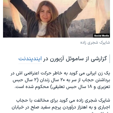
دنبال کنید
مستندها
فرهنگ و زندگی
حقوق شهروندی
انتخابات ریاست جمهوری آمریکا ۲۰۲۴
اقتصادی
حمله جمهوری اسلامی به اسرائیل
رمز مهسا
علم و فناوری
زبانهای مختلف
اسرائیل در جنگ
ورزش زنان در ایران
شاپرک شجری زاده
گالری عکس
اعتراضات زن، زندگی، آزادی
گزارشی از ساموئل آزبورن در
ایندپندنت
آرشیو پخش زنده
مجموعه مستندهای دادخواهی
تریبونال مردمی آبان ۹۸
یک زن ایرانی می گوید به خاطر حرکت اعتراضی اش در
دادگاه حمید نوری
برداشتن حجاب از سر به ۲۰ سال زندان (۲ سال حبس
تعزیری و ۱۸ سال حبس تعلیقی) محکوم شده است.
چهل سال گروگان‌گیری
قانون شفافیت دارائی کادر رهبری ایران
شاپرک شجری زاده می گوید برای مخالفت با حجاب
اعتراضات مردمی آبان ۹۸
اجباری و به اهتزاز درآوردن پرچم سفید صلح در خیابان