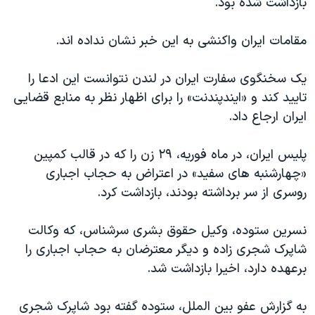
بازداشت شده بود.
اسرائیل در جنگ
نرگس محمدی برنده جایزه نوبل صلح
مقامات ایران واکنشی به این خبر نشان نداده اند.
همایش محافظه‌کاران آمریکا «سی‌پک»
یک سخنگوی سفارت ایران در لندن نتوانست این ادعا را
صفحه‌های ویژه
تایید کند و «ایندپندنت» را برای اظهار نظر به منابع قضایی
سفر پرزیدنت ترامپ به چین
ایران ارجاع داد.
پلیس ایران، در ماه فوریه، ۲۹ زن را که در قالب کمپین
«چهارشنبه های سفید» در اعتراض به حجاب اجباری
روسری از سر برداشته بودند، بازداشت کرد.
نسرین ستوده، وکیل حقوق بشری سرشناس، که وکالت
شاپرک شجری زاده و دیگر معترضان به حجاب اجباری را
برعهده دارد، اخیرا بازداشت شد.
به گزارش عفو بین الملل، ستوده گفته بود شاپرک شجری