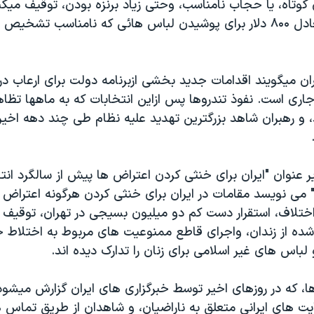
وتاه، يا حجاب نامناسب، وحتی زياد برنزه بودن، توقيف ميکن
جريمه هائی معادل ۸۰۰ دلار برای پوشيدن لباس هائی که نامناسب تشخي
ن ميگويند اقدامات جديد بخشی ازبرنامه دولت برای ارعاب در 
جاری است. نفوذ تندروها پس ازاين انتخابات که به ماهها تظا
 و رهبران شاهد بزرگترين تهديد عليه نظام طی چند دهه اخير 
ر عنوان "ايران برای خنثی کردن اعتراض ها پيش از سالگرد انتخ
ی نويسد مقامات در ايران برای خنثی کردن هرگونه اعتراض د
 اختلاف، استقرار دست کم دو ميليون بسيجی در تهران، توقيف
ه از زندان، واجرای قاطع ممنوعيت های مربوط به اختلاط 
باس های غير اسلامی برای زنان را تدارک ديده اند.
ا، که در روزهای اخير توسط خبرگزاری های ايران گزارش ميشو
يت های ايرانی متعلق به ناراضيان، و شاهدان از طريق تماس ه