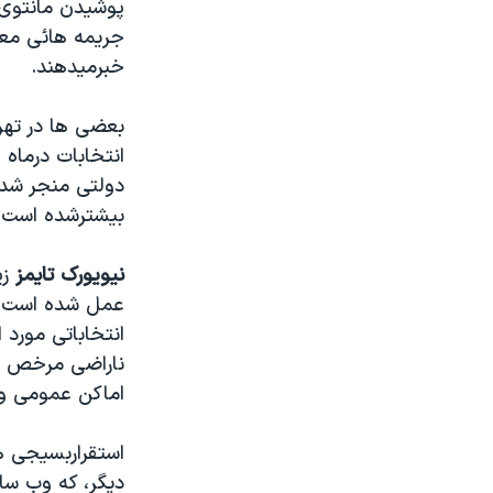
پوشيدن مانتوی ک
خبرميدهند.
بعضی ها در تهرا
انتخابات درماه 
دولتی منجر شد،
بيشترشده است.
نيويورک تايمز
زي
عمل شده است" م
انتخاباتی مورد
ناراضی مرخص شد
اماکن عمومی و ل
استقراربسيجی ه
ديگر، که وب سا