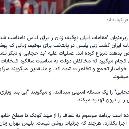
ارگرفته اند
يرعنوان "مقامات ايران توقيف زنان را برای لباس نامناسب شدت
ت ايران گشت زنی پليس در پايتخت برای توقيف زنانی که پوش
بدهند شروع کرده اند. عمليات عليه "بد حجابی و ديگر نشا
انجام ميگيرد که مخالفان دولت به مناسبت سالگرد انتخابات 
واستار تجمع و تظاهرات شده اند، و منتقدين ميگويند سرک
ميشود.
حجابی" را يک مسئله امنيتی ميدانند، و ميگويند "بی بند وباری
ا از درون تهديد ميکند.
ده است برنامه موسوم به عفاف را از مهد کودک تا سطح خانواد
جرا بگذارد، هرچند که جزئيات روشن نيست. پليس تهران زنان ر