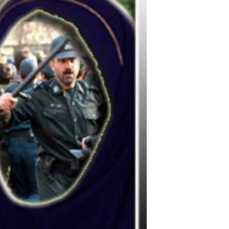
مستندها
فرهنگ و زندگی
حقوق شهروندی
انتخابات ریاست جمهوری آمریکا ۲۰۲۴
اقتصادی
حمله جمهوری اسلامی به اسرائیل
رمز مهسا
علم و فناوری
اسرائیل در جنگ
ورزش زنان در ایران
گالری عکس
اعتراضات زن، زندگی، آزادی
آرشیو پخش زنده
مجموعه مستندهای دادخواهی
تریبونال مردمی آبان ۹۸
دادگاه حمید نوری
چهل سال گروگان‌گیری
قانون شفافیت دارائی کادر رهبری ایران
اعتراضات مردمی آبان ۹۸
اسرائیل در جنگ