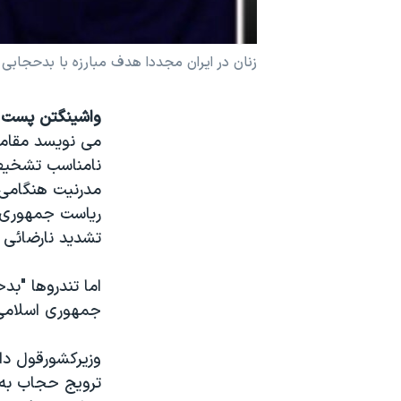
نرگس محمدی برنده جایزه نوبل صلح
همایش محافظه‌کاران آمریکا «سی‌پک»
زنان در ايران مجددا هدف مبارزه با بدحجابی قر
صفحه‌های ویژه
واشينگتن پست
ز
سفر پرزیدنت ترامپ به چین
می نويسد مقاما
نامناسب تشخيص 
مدرنيت هنگامی 
رياست جمهوری خ
تشديد نارضائی 
اما تندروها "بد
جمهوری اسلامی ر
وزيرکشورقول دا
ترويج حجاب به ا