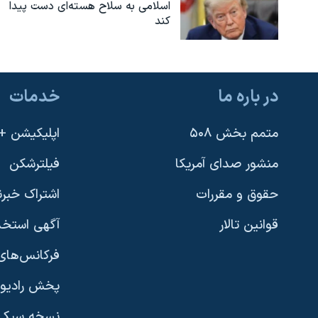
اسلامی به سلاح هسته‌ای دست پیدا
کند
در باره ما
خدمات
متمم بخش ۵۰۸
اپلیکیشن +VOA
منشور صدای آمریکا
فیلترشکن
حقوق و مقررات
اشتراک خبرن
قوانین تالار
آگهی استخد
فرکانس‌های 
پخش رادیو
یادگیری زبان انگلیسی
نسخه سبک 