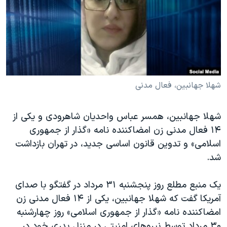
دنبال کنید
مستندها
فرهنگ و زندگی
حقوق شهروندی
انتخابات ریاست جمهوری آمریکا ۲۰۲۴
اقتصادی
حمله جمهوری اسلامی به اسرائیل
رمز مهسا
علم و فناوری
زبانهای مختلف
اسرائیل در جنگ
ورزش زنان در ایران
شهلا جهانبین، فعال مدنی
گالری عکس
اعتراضات زن، زندگی، آزادی
شهلا جهانبین، همسر عباس واحدیان شاهرودی و یکی از
آرشیو پخش زنده
مجموعه مستندهای دادخواهی
۱۴ فعال مدنی زن امضاکننده نامه «گذار از جمهوری
تریبونال مردمی آبان ۹۸
اسلامی» و تدوین قانون اساسی جدید، در تهران بازداشت
شد.
دادگاه حمید نوری
چهل سال گروگان‌گیری
یک منبع مطلع روز پنجشنبه ۳۱ مرداد در گفتگو با صدای
قانون شفافیت دارائی کادر رهبری ایران
آمریکا گفت که شهلا جهانبین، یکی از ۱۴ فعال مدنی زن
امضاکننده نامه «گذار از جمهوری اسلامی» روز چهارشنبه
اعتراضات مردمی آبان ۹۸
۳۰ مرداد توسط نیروهای امنیتی در منزل پدری خود در