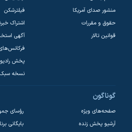
منشور صدای آمریکا
فیلترشکن
حقوق و مقررات
اشتراک خبرن
قوانین تالار
آگهی استخد
فرکانس‌های 
پخش رادیو
یادگیری زبان انگلیسی
نسخه سبک 
دنبال کنید
گوناگون
صفحه‌های ویژه
رؤسای جمهو
آرشیو پخش زنده
بایگانی برن
زبانهای مختلف