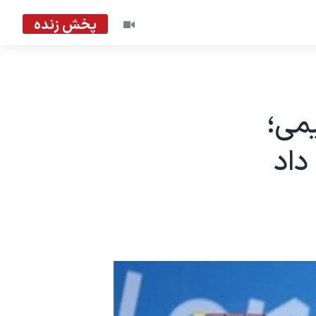
پخش زنده
می؛
داد