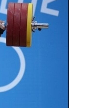
مستندها
فرهنگ و زندگی
حقوق شهروندی
انتخابات ریاست جمهوری آمریکا ۲۰۲۴
اقتصادی
حمله جمهوری اسلامی به اسرائیل
رمز مهسا
علم و فناوری
اسرائیل در جنگ
ورزش زنان در ایران
گالری عکس
اعتراضات زن، زندگی، آزادی
آرشیو پخش زنده
مجموعه مستندهای دادخواهی
تریبونال مردمی آبان ۹۸
دادگاه حمید نوری
چهل سال گروگان‌گیری
قانون شفافیت دارائی کادر رهبری ایران
اعتراضات مردمی آبان ۹۸
اسرائیل در جنگ