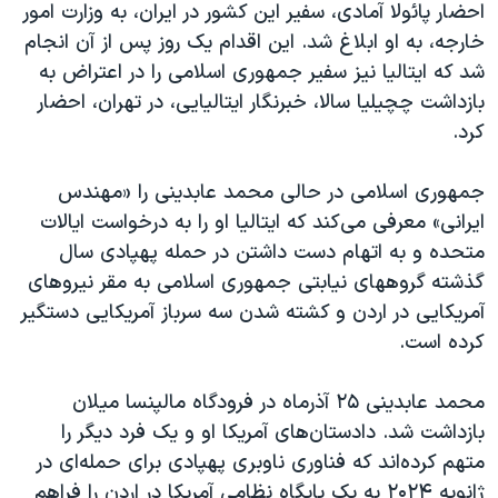
اسرائیل در جنگ
احضار پائولا آمادی، سفیر این کشور در ایران، به وزارت امور
خارجه، به او ابلاغ شد. این اقدام یک روز پس از آن انجام
نرگس محمدی برنده جایزه نوبل صلح
شد که ایتالیا نیز سفیر جمهوری اسلامی را در اعتراض به
همایش محافظه‌کاران آمریکا «سی‌پک»
بازداشت چچیلیا سالا، خبرنگار ایتالیایی، در تهران، احضار
صفحه‌های ویژه
کرد.
سفر پرزیدنت ترامپ به چین
جمهوری اسلامی در حالی محمد عابدینی را «مهندس
ایرانی» معرفی می‌کند که ایتالیا او را به درخواست ایالات
متحده و به اتهام دست داشتن در حمله پهپادی سال
گذشته گروههای نیابتی جمهوری اسلامی به مقر نیروهای
آمریکایی در اردن و کشته شدن سه سرباز آمریکایی دستگیر
کرده است.
محمد عابدینی ۲۵ آذرماه در فرودگاه مالپنسا میلان
بازداشت شد. دادستان‌های آمریکا او و یک فرد دیگر را
متهم کرده‌اند که فناوری ناوبری پهپادی برای حمله‌ای در
ژانویه ۲۰۲۴ به یک پایگاه نظامی آمریکا در اردن را فراهم