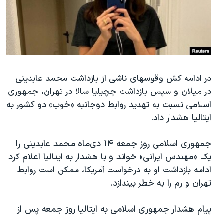
دنبال کنید
مستندها
فرهنگ و زندگی
حقوق شهروندی
انتخابات ریاست جمهوری آمریکا ۲۰۲۴
اقتصادی
حمله جمهوری اسلامی به اسرائیل
رمز مهسا
علم و فناوری
زبانهای مختلف
در ادامه کش‌ وقوسهای ناشی از بازداشت محمد عابدینی
اسرائیل در جنگ
ورزش زنان در ایران
در میلان و سپس بازداشت چچیلیا سالا در تهران، جمهوری
گالری عکس
اعتراضات زن، زندگی، آزادی
اسلامی نسبت به تهدید روابط دوجانبه «خوب» دو کشور به
آرشیو پخش زنده
مجموعه مستندهای دادخواهی
ایتالیا هشدار داد.
تریبونال مردمی آبان ۹۸
جمهوری اسلامی روز جمعه ۱۴ دی‌ماه محمد عابدینی را
دادگاه حمید نوری
یک «مهندس ایرانی» خواند و با هشدار به ایتالیا اعلام کرد
چهل سال گروگان‌گیری
ادامه بازداشت او به درخواست آمریکا، ممکن است روابط
تهران و رم را به خطر بیندازد.
قانون شفافیت دارائی کادر رهبری ایران
اعتراضات مردمی آبان ۹۸
پیام هشدار جمهوری اسلامی به ایتالیا روز جمعه پس از