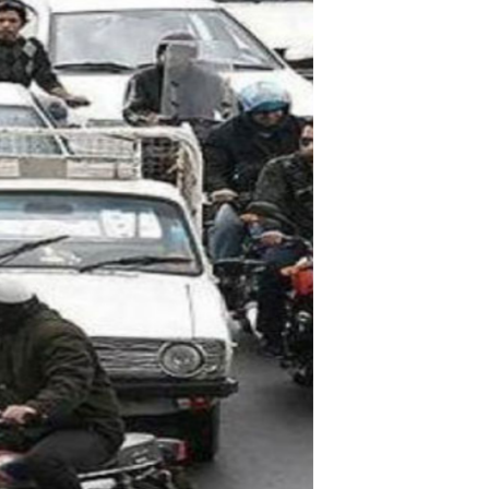
مستندها
فرهنگ و زندگی
حقوق شهروندی
انتخابات ریاست جمهوری آمریکا ۲۰۲۴
اقتصادی
حمله جمهوری اسلامی به اسرائیل
رمز مهسا
علم و فناوری
اسرائیل در جنگ
ورزش زنان در ایران
گالری عکس
اعتراضات زن، زندگی، آزادی
آرشیو پخش زنده
مجموعه مستندهای دادخواهی
تریبونال مردمی آبان ۹۸
دادگاه حمید نوری
چهل سال گروگان‌گیری
قانون شفافیت دارائی کادر رهبری ایران
اعتراضات مردمی آبان ۹۸
اسرائیل در جنگ