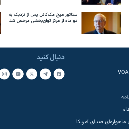
سناتور میچ مک‌کانل پس از نزدیک به
دو ماه از مرکز توان‌بخشی مرخص شد
دنبال کنید
امه
ام
ماهواره‌ای صدای آمریکا