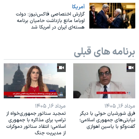
اسرائیل در جنگ
آمريکا
نرگس محمدی برنده جایزه نوبل صلح
گزارش اختصاصی فاکس‌نیوز: دولت
اوباما مانع بازداشت حامیان برنامه
همایش محافظه‌کاران آمریکا «سی‌پک»
هسته‌ای ایران در آمریکا شد
صفحه‌های ویژه
سفر پرزیدنت ترامپ به چین
برنامه های قبلی
مرداد ۱۶, ۱۴۰۵
مرداد ۱۶, ۱۴۰۵
فرق شورشیان حوثی با دیگر
تمجید سناتور جمهوری‌خواه از
نیابتی‌های جمهوری اسلامی؛
ترامپ برای مذاکره با جمهوری
گفت‌وگو با یاسین اهوازی
اسلامی؛ انتقاد سناتور دموکرات
از مدیریت جنگ