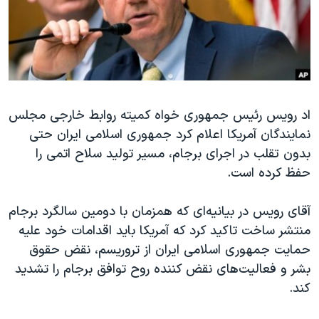
دنبال کنید
مستندها
فرهنگ و زندگی
حقوق شهروندی
انتخابات ریاست جمهوری آمریکا ۲۰۲۴
اقتصادی
حمله جمهوری اسلامی به اسرائیل
رمز مهسا
علم و فناوری
زبانهای مختلف
اد رویس رئیس جمهوری خواه کمیته روابط خارجی مجلس
اسرائیل در جنگ
ورزش زنان در ایران
نمایندگان آمریکا اعلام کرد جمهوری اسلامی ایران حتی
گالری عکس
اعتراضات زن، زندگی، آزادی
بدون تقلب در اجرای برجام، مسیر تولید سلاح اتمی را
آرشیو پخش زنده
مجموعه مستندهای دادخواهی
حفظ کرده است.
تریبونال مردمی آبان ۹۸
آقای رویس در بیانیه‌ای که همزمان با دومین سالگرد برجام
دادگاه حمید نوری
منتشر ساخت تاکید کرد که آمریکا باید اقدامات خود علیه
چهل سال گروگان‌گیری
حمایت جمهوری اسلامی ایران از تروریسم، نقض حقوق
بشر و فعالیت‌های نقض کننده روح توافق برجام را تشدید
قانون شفافیت دارائی کادر رهبری ایران
کند.
اعتراضات مردمی آبان ۹۸