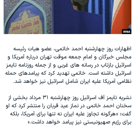
دنبال کنید
مستندها
فرهنگ و زندگی
حقوق شهروندی
انتخابات ریاست جمهوری آمریکا ۲۰۲۴
اقتصادی
حمله جمهوری اسلامی به اسرائیل
رمز مهسا
علم و فناوری
زبانهای مختلف
اظهارات روز چهارشنبه احمد خاتمی، عضو هیات رئیسه
اسرائیل در جنگ
ورزش زنان در ایران
مجلس خبرگان و امام جمعه موقت تهران درباره آمریکا و
گالری عکس
اعتراضات زن، زندگی، آزادی
اسرائیل بازتاب در رسانه های غربی و از جمله روزنامه تایمز
آرشیو پخش زنده
مجموعه مستندهای دادخواهی
اسرائیل داشته است. خاتمی تهدید کرد که پیامدهای حمله
نظامی آمریکا علیه ایران شامل اسرائیل نیز خواهد شد.
تریبونال مردمی آبان ۹۸
دادگاه حمید نوری
نشریه تایمز آف اسرائیل روز چهارشنبه ۳۱ مرداد بخشی از
چهل سال گروگان‌گیری
سخنان احمد خاتمی در نماز عید قربان را منتشر کرد که او
گفت: «هرگونه تجاوز علیه ایران نه تنها برای آمریکا، بلکه
قانون شفافیت دارائی کادر رهبری ایران
برای رژیم صهیونیستی نیز پیامد خواهد داشت.»
اعتراضات مردمی آبان ۹۸