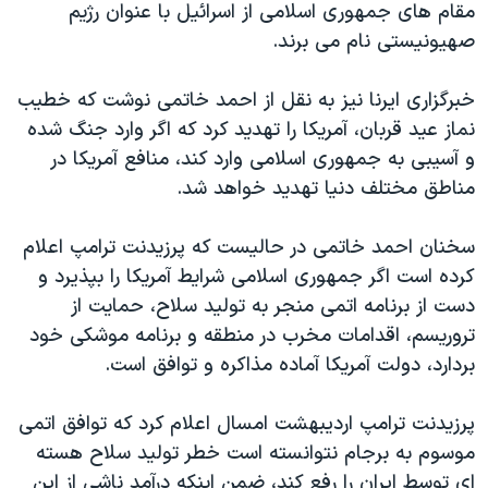
اسرائیل در جنگ
مقام های جمهوری اسلامی از اسرائیل با عنوان رژیم
صهیونیستی نام می برند.
نرگس محمدی برنده جایزه نوبل صلح
همایش محافظه‌کاران آمریکا «سی‌پک»
خبرگزاری ایرنا نیز به نقل از احمد خاتمی نوشت که خطیب
صفحه‌های ویژه
نماز عید قربان، آمریکا را تهدید کرد که اگر وارد جنگ شده
و آسیبی به جمهوری اسلامی وارد کند، منافع آمریکا در
سفر پرزیدنت ترامپ به چین
مناطق مختلف دنیا تهدید خواهد شد.
سخنان احمد خاتمی در حالیست که پرزیدنت ترامپ اعلام
کرده است اگر جمهوری اسلامی شرایط آمریکا را بپذیرد و
دست از برنامه اتمی منجر به تولید سلاح، حمایت از
تروریسم، اقدامات مخرب در منطقه و برنامه موشکی خود
بردارد، دولت آمریکا آماده مذاکره و توافق است.
پرزیدنت ترامپ اردیبهشت امسال اعلام کرد که توافق اتمی
موسوم به برجام نتوانسته است خطر تولید سلاح هسته
ای توسط ایران را رفع کند، ضمن اینکه درآمد ناشی از این