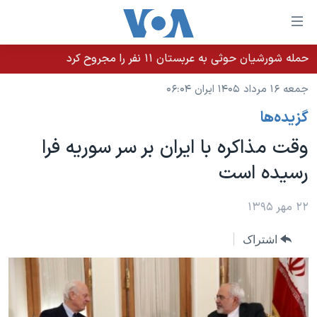
ینکهای
ابل
سترسی
حمله شورشیان حوثی به عربستان ۱۱ نفر را مجروح کرد
خانه
هش
جمعه ۱۶ مرداد ۱۴۰۵ ایران ۰۶:۰۴
نسخه سبک وب‌سایت
ه
گزيده‌ها
حتوای
موضوع ها
صلی
وقت مذاکره با ایران بر سر سوریه فرا
برنامه های تلویزیونی
ایران
هش
رسیده است
جدول برنامه ها
ه
آمریکا
فحه
صفحه‌های ویژه
جهان
۲۲ مهر ۱۳۹۵
صلی
فرکانس‌های صدای آمریکا
ورزشی
جام جهانی ۲۰۲۶
هش
اشتراک
پخش رادیویی
ه
گزیده‌ها
عملیات خشم حماسی
ستجو
۲۵۰سالگی آمریکا
ویژه برنامه‌ها
یادگیری زبان انگلیسی
ویدیوها
بایگانی برنامه‌های تلویزیونی