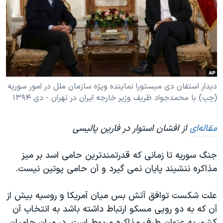
دنبال کنید
مستندها
فرهنگ و زندگی
حقوق شهروندی
انتخابات ریاست جمهوری آمریکا ۲۰۲۴
اقتصادی
حمله جمهوری اسلامی به اسرائیل
رمز مهسا
علم و فناوری
زبانهای مختلف
اسرائیل در جنگ
ورزش زنان در ایران
دیدار استفان دی میستورا نماینده ویژه سازمان ملل در امور سوریه
(چپ) با محمدجواد ظریف وزیر خارجه ایران در تهران - دی ۱۳۹۴
گالری عکس
اعتراضات زن، زندگی، آزادی
آرشیو پخش زنده
مجموعه مستندهای دادخواهی
مقاله‌ای
از افشان استوار در فارین پالیسی
تریبونال مردمی آبان ۹۸
دادگاه حمید نوری
جنگ سوریه تا زمانی که قدرتمندترین حامی اسد بر میز
مذاکره ننشیند پایان نمی گیرد و آن حامی پوتین نیست.
چهل سال گروگان‌گیری
قانون شفافیت دارائی کادر رهبری ایران
علت شکست توافق آتش بس میان آمریکا و روسیه بیش از
اعتراضات مردمی آبان ۹۸
آن که به دو رویی مسکو ارتباط داشته باشد به انتخاب آن
کشور به عنوان طرف مذاکره مربوط است. در میان حامیان