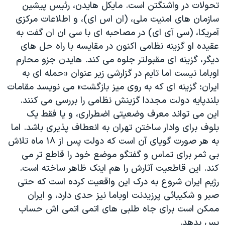
تحولات در واشنگتن است. مایکل هایدن، رئیس پیشین
سازمان های امنیت ملی، (ان اس ای)، و اطلاعات مرکزی
آمریکا، (سی آی ای) در مصاحبه ای با سی ان ان گفت به
عقیده او گزینه نظامی اکنون در مقایسه با راه حل های
دیگر، گزینه ای مقبولتر جلوه می کند. هایدن جزو محارم
اوباما نیست اما تایم در گزارشی زیر عنوان «حمله ای به
ایران: گزینه ای که به روی میز بازگشت» می نویسد مقامات
بلندپایه دولت مجددا گزینش نظامی را بررسی می کنند.
این می تواند معرف وضعیتی اضطراری، و یا فقط یک
بلوف برای وادار ساختن تهران به انعطاف پذیری باشد. اما
به هر صورت گویای آن است که دولت پس از ۱۸ ماه تلاش
بی ثمر برای تماس و گفتگو موضع خود را قاطع تر می
کند. این قاطعیت آثارش را هم اینک ظاهر ساخته است.
رژیم ایران شروع به درک این واقعیت کرده است که حتی
صبر و شکیبائی پرزیدنت اوباما نیز حدی دارد، و ایران
ممکن است برای جاه طلبی های اتمی اتمی اش حساب
پس بدهد.