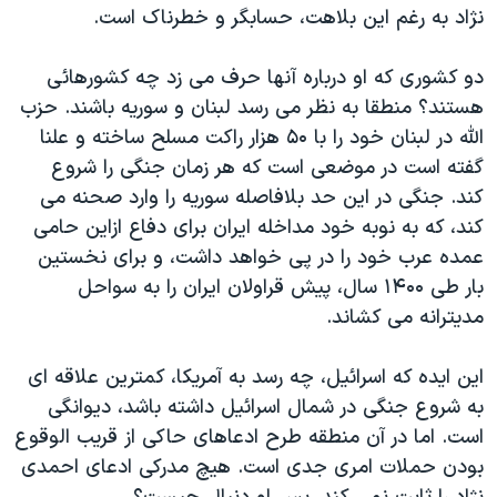
اسرائیل در جنگ
نژاد به رغم این بلاهت، حسابگر و خطرناک است.
نرگس محمدی برنده جایزه نوبل صلح
دو کشوری که او درباره آنها حرف می زد چه کشورهائی
همایش محافظه‌کاران آمریکا «سی‌پک»
هستند؟ منطقا به نظر می رسد لبنان و سوریه باشند. حزب
صفحه‌های ویژه
الله در لبنان خود را با ۵۰ هزار راکت مسلح ساخته و علنا
گفته است در موضعی است که هر زمان جنگی را شروع
سفر پرزیدنت ترامپ به چین
کند. جنگی در این حد بلافاصله سوریه را وارد صحنه می
کند، که به نوبه خود مداخله ایران برای دفاع ازاین حامی
عمده عرب خود را در پی خواهد داشت، و برای نخستین
بار طی ۱۴۰۰ سال، پیش قراولان ایران را به سواحل
مدیترانه می کشاند.
این ایده که اسرائیل، چه رسد به آمریکا، کمترین علاقه ای
به شروع جنگی در شمال اسرائیل داشته باشد، دیوانگی
است. اما در آن منطقه طرح ادعاهای حاکی از قریب الوقوع
بودن حملات امری جدی است. هیچ مدرکی ادعای احمدی