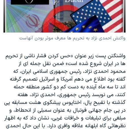
دنبال کنید
مستندها
فرهنگ و زندگی
حقوق شهروندی
انتخابات ریاست جمهوری آمریکا ۲۰۲۴
اقتصادی
حمله جمهوری اسلامی به اسرائیل
رمز مهسا
علم و فناوری
واکنش احمدی نژاد به تحريم ها معرف موثر بودن آنهاست
زبانهای مختلف
اسرائیل در جنگ
ورزش زنان در ایران
واشنگتن پست زیر عنوان «حس کردن فشار ناشی از تحریم
گالری عکس
اعتراضات زن، زندگی، آزادی
ها در ایران شروع شده است» ضمن نقل جمله ای از
آرشیو پخش زنده
مجموعه مستندهای دادخواهی
محمود احمدی نژاد، رئیس جمهوری اسلامی ایران، که
گفته بود اطلاع می دهم آمریکا و اسرائیل تصمیم گرفته
تریبونال مردمی آبان ۹۸
اند تا سه ماه آینده به دست کم دو کشور منطقه حمله
دادگاه حمید نوری
کنند، می نویسد رئیس جمهوری، احمدی نژاد، هفته
چهل سال گروگان‌گیری
گذشته با تقبیح پال، اختاپوس پیشگوی هشت مسابقه پی
در پی جام جهانی فوتبال به عنوان سمبلی از انحطاط، و
قانون شفافیت دارائی کادر رهبری ایران
مبلغی برای تبلیغات و خرافات غربی، نشان داد که به اظهار
اعتراضات مردمی آبان ۹۸
نظرهائی گاه ابلهانه علاقه وافری دارد. با این حال احمدی