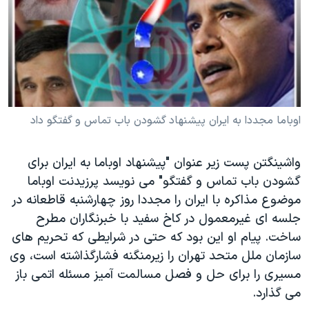
دنبال کنید
مستندها
فرهنگ و زندگی
حقوق شهروندی
انتخابات ریاست جمهوری آمریکا ۲۰۲۴
اقتصادی
حمله جمهوری اسلامی به اسرائیل
رمز مهسا
علم و فناوری
زبانهای مختلف
اسرائیل در جنگ
ورزش زنان در ایران
اوباما مجددا به ايران پيشنهاد گشودن باب تماس و گفتگو داد
گالری عکس
اعتراضات زن، زندگی، آزادی
واشينگتن پست زير عنوان "پيشنهاد اوباما به ايران برای
آرشیو پخش زنده
مجموعه مستندهای دادخواهی
گشودن باب تماس و گفتگو" می نويسد پرزيدنت اوباما
تریبونال مردمی آبان ۹۸
موضوع مذاکره با ايران را مجددا روز چهارشنبه قاطعانه در
دادگاه حمید نوری
جلسه ای غيرمعمول در کاخ سفيد با خبرنگاران مطرح
ساخت. پيام او اين بود که حتی در شرايطی که تحريم های
چهل سال گروگان‌گیری
سازمان ملل متحد تهران را زيرمنگنه فشارگذاشته است، وی
قانون شفافیت دارائی کادر رهبری ایران
مسيری را برای حل و فصل مسالمت آميز مسئله اتمی باز
اعتراضات مردمی آبان ۹۸
می گذارد.