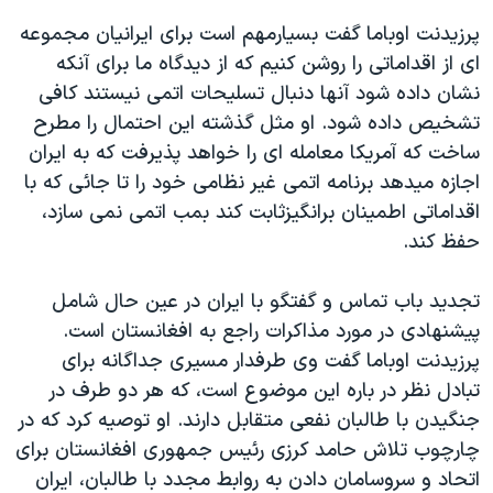
اسرائیل در جنگ
پرزيدنت اوباما گفت بسيارمهم است برای ايرانيان مجموعه
نرگس محمدی برنده جایزه نوبل صلح
ای از اقداماتی را روشن کنيم که از ديدگاه ما برای آنکه
همایش محافظه‌کاران آمریکا «سی‌پک»
نشان داده شود آنها دنبال تسليحات اتمی نيستند کافی
تشخيص داده شود. او مثل گذشته اين احتمال را مطرح
صفحه‌های ویژه
ساخت که آمريکا معامله ای را خواهد پذيرفت که به ايران
سفر پرزیدنت ترامپ به چین
اجازه ميدهد برنامه اتمی غير نظامی خود را تا جائی که با
اقداماتی اطمينان برانگيزثابت کند بمب اتمی نمی سازد،
حفظ کند.
تجديد باب تماس و گفتگو با ايران در عين حال شامل
پيشنهادی در مورد مذاکرات راجع به افغانستان است.
پرزيدنت اوباما گفت وی طرفدار مسيری جداگانه برای
تبادل نظر در باره اين موضوع است، که هر دو طرف در
جنگيدن با طالبان نفعی متقابل دارند. او توصيه کرد که در
چارچوب تلاش حامد کرزی رئيس جمهوری افغانستان برای
اتحاد و سروسامان دادن به روابط مجدد با طالبان، ايران