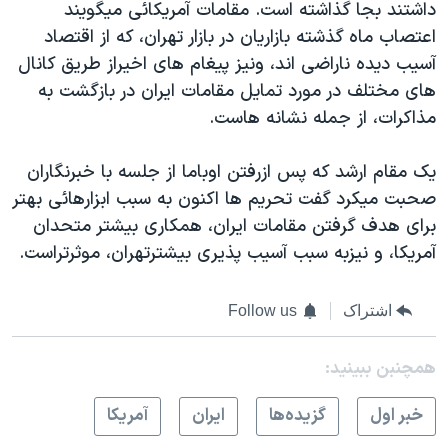
داشتند بجا گذاشته است. مقامات آمريکائی ميگويند
اعتصاب ماه گذشته بازاريان در بازار تهران، که از اقتصاد
آسيب ديده ناراضی اند، ونيز پيغام های اخيراز طريق کانال
های مختلف در مورد تمايل مقامات ايران در بازگشت به
مذاکرات، از جمله نشانه هاست.
يک مقام ارشد که پس ازرفتن اوباما از جلسه با خبرنگاران
صحبت ميکرد گفت تحريم ها اکنون به سبب ابزارهائی بهتر
برای هدف گرفتن مقامات ايران، همکاری بيشتر متحدان
آمريکا، و نيزبه سبب آسيب پذيری بيشترتهران، موثرتراست.
اشتراک
Follow us
همچنبن ببینید:
خبر اول
گزيده‌ها
ايران
آمريکا