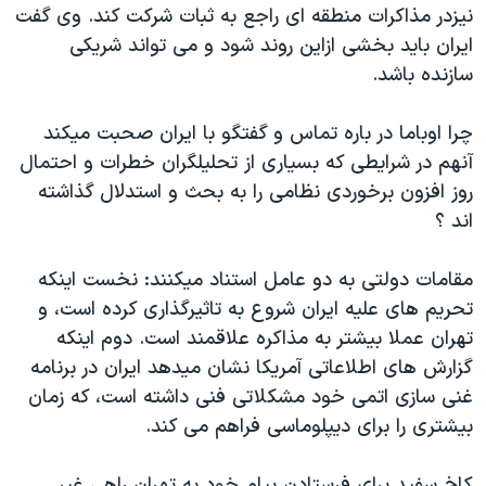
نيزدر مذاکرات منطقه ای راجع به ثبات شرکت کند. وی گفت
ايران بايد بخشی ازاين روند شود و می تواند شريکی
سازنده باشد.
چرا اوباما در باره تماس و گفتگو با ايران صحبت ميکند
آنهم در شرايطی که بسياری از تحليلگران خطرات و احتمال
روز افزون برخوردی نظامی را به بحث و استدلال گذاشته
اند ؟
مقامات دولتی به دو عامل استناد ميکنند: نخست اينکه
تحريم های عليه ايران شروع به تاثيرگذاری کرده است، و
تهران عملا بيشتر به مذاکره علاقمند است. دوم اينکه
گزارش های اطلاعاتی آمريکا نشان ميدهد ايران در برنامه
غنی سازی اتمی خود مشکلاتی فنی داشته است، که زمان
بيشتری را برای ديپلوماسی فراهم می کند.
کاخ سفيد برای فرستادن پيام خود به تهران راهی غير