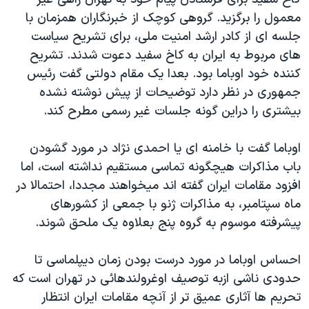
معمول را برگزيد. گروهی کوچک از خبرنگاران همزمان با
جلسه ای از کادر ارشد امنيت ملی، برای تشريح سياست
های مربوط به ايران به کاخ سفيد دعوت شدند. تشريح
کننده خود اوباما بود. بعدا يک مقام دولتی گفت رئيس
جمهوری در نظر دارد توضيحات از پيش نوشته نشده
بيشتری را دراين گونه جلسات غير رسمی مطرح کند.
اوباما گفت با خامنه ای يا احمدی نژاد در مورد گشودن
باب مذاکرات هيچگونه تماسی مستقيم نداشته است، اما
افزود مقامات ايران گفته اند ميخواهند مجددا، احتمالا در
ماه سپتامبر، به مذاکرات ژنو با جمعی از کشورهای
پيشرفته موسوم به گروه پنج بعلاوه يک ملحق شوند.
احساس اوباما در مورد درست بودن زمان ديپلماسی تا
حدودی ناشی ازبه توصيف اوغرولندهائی در تهران است که
تحريم ها آثاری عميق تر از آنچه مقامات ايران انتظار