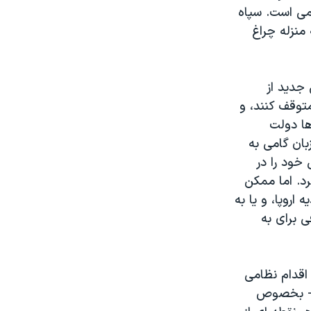
تمی است. سپاه
 منزله چراغ
 جديد از
توقف کنند، و
ها دولت
بان گامی به
 خود را در
د. اما ممکن
روپا، و یا به
ی برای به
 اقدام نظامی
ها- بخصوص