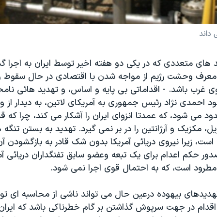
 داند
د های متعددی که در یکی دو هفته اخیر توسط ایران به اجرا گ
معرف وحشت رژیم از مواجه شدن با اقتصادی در حال سقوط و
ی غرب باشد. - اقداماتی بی پایه و اساس، و تهديد هائی نامح
 احمدی نژاد رئیس جمهوری به آمريکای لاتین، به دیدار از ونز
 می شود، که عمدتا انزوای ایران را آشکار می کند، چرا که 
یل، مکزیک و آرژانتین را در بر نمی گیرد. تهدید به بستن تنگه ه
ست، زیرا نیروی دریائی آمريکا بدون شک قادر به بازگشودن آن
دور حکم اعدام برای یک تبعه وعضو سابق تفنگداران دریائی آم
مطرود است، که به احتمال قوی اجرا نمی شود.
هدیدهای بیهوده درعین حال می تواند ناشی از محاسبه ای توا
اقدام در جهت سرپوش گذاشتن بر گام خطرناکی باشد که ایران ا