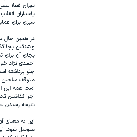
تهران فعلا سعی 
پاسداران انقلاب 
سبزی برای عملی
در همین حال تهد
واشنگتن بجا گذ
بجای آن برای تم
احمدی نژاد خود 
جلو برداشته است
متوقف ساختن فع
است همه این اقد
اجرا گذاشتن تحر
نتیجه رسیدن عم
این به معنای آن
متوسل شود. این