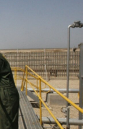
مستندها
فرهنگ و زندگی
حقوق شهروندی
انتخابات ریاست جمهوری آمریکا ۲۰۲۴
اقتصادی
حمله جمهوری اسلامی به اسرائیل
رمز مهسا
علم و فناوری
اسرائیل در جنگ
ورزش زنان در ایران
گالری عکس
اعتراضات زن، زندگی، آزادی
آرشیو پخش زنده
مجموعه مستندهای دادخواهی
تریبونال مردمی آبان ۹۸
دادگاه حمید نوری
چهل سال گروگان‌گیری
قانون شفافیت دارائی کادر رهبری ایران
اعتراضات مردمی آبان ۹۸
اسرائیل در جنگ