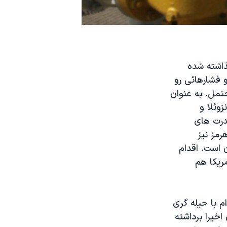
ذاشته شده
 فشارهائی رو
تمل. به عنوان
وئلا و
قدرت های
رمز نیز
 است. اقدام
ريکا هم
م با حیله گری
خیرا برداشته