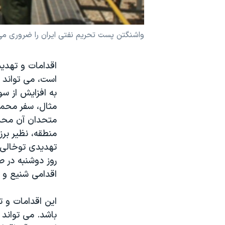
نرگس محمدی برنده جایزه نوبل صلح
همایش محافظه‌کاران آمریکا «سی‌پک»
واشنگتن پست تحریم نفتی ایران را ضروری می
صفحه‌های ویژه
اقدامات و تهدی
سفر پرزیدنت ترامپ به چین
است، می تواند 
به افزایش از سو
مثال، سفر محمود
متحدان آن محدود
منطقه، نظیر برز
تهدیدی توخالی ا
روز دوشنبه در ص
اقدامی شنیع و 
این اقدامات و ت
باشد. می تواند 