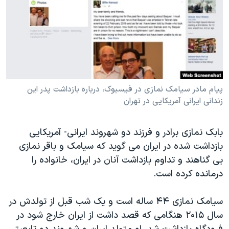
دنبال کنید
مستندها
فرهنگ و زندگی
حقوق شهروندی
انتخابات ریاست جمهوری آمریکا ۲۰۲۴
اقتصادی
حمله جمهوری اسلامی به اسرائیل
رمز مهسا
علم و فناوری
زبانهای مختلف
اسرائیل در جنگ
ورزش زنان در ایران
پیام مادر سیامک نمازی در فیسبوک، درباره بازداشت پدر این
زندانی ایرانی آمریکایی در تهران
گالری عکس
اعتراضات زن، زندگی، آزادی
آرشیو پخش زنده
مجموعه مستندهای دادخواهی
بابک نمازی برادر و فرزند دو شهروند ایرانی- آمریکایی
تریبونال مردمی آبان ۹۸
بازداشت شده در ایران می گوید که سیامک و باقر نمازی
دادگاه حمید نوری
بی گناهند و تداوم بازداشت آنان در ایران، خانواده را
درمانده کرده است.
چهل سال گروگان‌گیری
قانون شفافیت دارائی کادر رهبری ایران
سیامک نمازی ۴۴ ساله است و یک شب قبل از تولدش در
اعتراضات مردمی آبان ۹۸
سال ۲۰۱۵ هنگامی که قصد داشت از ایران خارج شود در