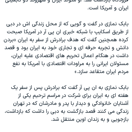
فرودگاه بازداشت شد. او متولد ایران و شهروند دو تابعیتی
اسرائیل در جنگ
ایران و آمریکا است.
نرگس محمدی برنده جایزه نوبل صلح
همایش محافظه‌کاران آمریکا «سی‌پک»
بابک نمازی در گفت و گویی که از محل زندگی اش در دبی
از طریق اسکایپ با شبکه خبری ان پی آر در آمریکا صبحت
صفحه‌های ویژه
کرده همچنین گفت که هدف برادرش از سفر به ایران «بردن
سفر پرزیدنت ترامپ به چین
دانش و تجربه حرفه ای و تجاری خود به ایران بود و قصد
داشت در هنگام اعمال تحریم های اقتصادی علیه ایران،
مسئولان ایرانی را به مراودات اقتصادی با آمریکا به نفع
مردم ایران متقاعد سازد.»
بابک نمازی به ان پی آر گفت که برادرش پس از سفر یک
هفته ای به ایران برای شرکت در مراسم ترحیم یکی از
آشنایان خانوادگی و دیدار با پدر و مادرشان که در تهران
زندگی می کنند قصد بازگشت به دبی را داشت که بازداشت،
بازجویی و به زندان اوین منتقل شد.