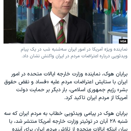
دنبال کنید
مستندها
فرهنگ و زندگی
حقوق شهروندی
انتخابات ریاست جمهوری آمریکا ۲۰۲۴
اقتصادی
حمله جمهوری اسلامی به اسرائیل
رمز مهسا
علم و فناوری
زبانهای مختلف
اسرائیل در جنگ
ورزش زنان در ایران
نماینده ویژه آمریکا در امور ایران سه‌شنبه شب در یک پیام
ویدئویی درباره اعتراضات مردم در ایران واکنش نشان داد.
گالری عکس
اعتراضات زن، زندگی، آزادی
آرشیو پخش زنده
مجموعه مستندهای دادخواهی
برایان هوک، نماینده وزارت خارجه ایالات متحده در امور
تریبونال مردمی آبان ۹۸
ایران با ستایش اعتراضات مردم علیه «فساد و نقض حقوق
بشر» رژیم جمهوری اسلامی، بار دیگر بر حمایت دولت
دادگاه حمید نوری
آمریکا از مردم ایران تاکید کرد.
چهل سال گروگان‌گیری
قانون شفافیت دارائی کادر رهبری ایران
برایان هوک در پیامی ویدئویی خطاب به مردم ایران که سه
شنبه ۲۸ آبان در توئیتر وزارت خارجه آمریکا منتشر شد، با
اعتراضات مردمی آبان ۹۸
بیان اینکه ایالات متحده از تلاش مردم ایران برای آینده