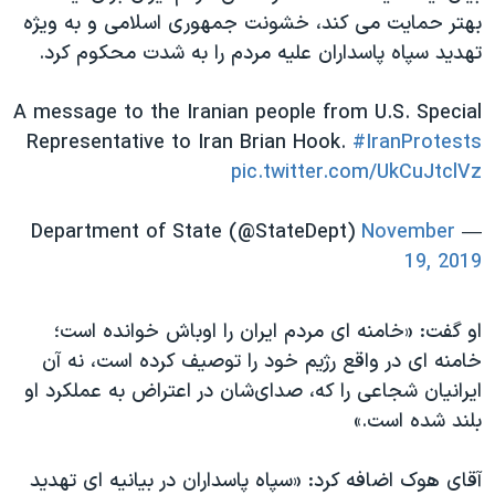
اسرائیل در جنگ
بهتر حمایت می کند، خشونت جمهوری اسلامی و به ویژه
نرگس محمدی برنده جایزه نوبل صلح
تهدید سپاه پاسداران علیه مردم را به شدت محکوم کرد.
همایش محافظه‌کاران آمریکا «سی‌پک»
A message to the Iranian people from U.S. Special
صفحه‌های ویژه
Representative to Iran Brian Hook.
#IranProtests
سفر پرزیدنت ترامپ به چین
pic.twitter.com/UkCuJtclVz
November
— Department of State (@StateDept)
19, 2019
او گفت: «خامنه ای مردم ایران را اوباش خوانده است؛
خامنه ای در واقع رژیم خود را توصیف کرده است، نه آن
ایرانیان شجاعی را که، صدای‌شان در اعتراض به عملکرد او
بلند شده است.»
آقای هوک اضافه کرد: «سپاه پاسداران در بیانیه ای تهدید